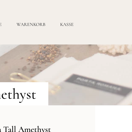
E
WARENKORB
KASSE
ethyst
 Tall Amethyst