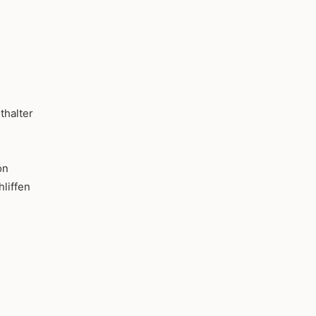
thalter
on
liffen