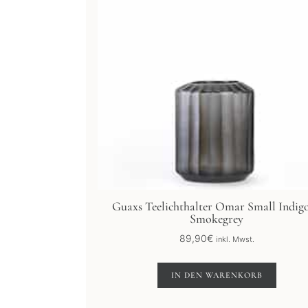
Guaxs Teelichthalter Omar Small Indig
Smokegrey
89,90
€
inkl. Mwst.
IN DEN WARENKORB