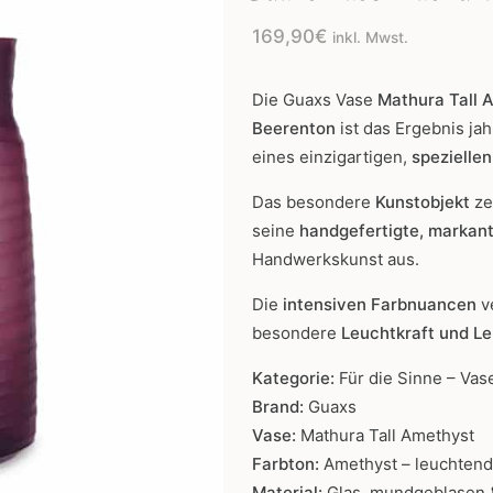
169,90
€
inkl. Mwst.
Die Guaxs Vase
Mathura Tall 
Beerenton
ist das Ergebnis ja
eines einzigartigen,
spezielle
Das besondere
Kunstobjekt
ze
seine
handgefertigte, markant
Handwerkskunst aus.
Die
intensiven Farbnuancen
v
besondere
Leuchtkraft und Le
Kategorie:
Für die Sinne – Vase
Brand:
Guaxs
Vase:
Mathura Tall Amethyst
Farbton:
Amethyst – leuchtend
Material:
Glas, mundgeblasen 