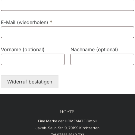
E-Mail (wiederholen)
*
Vorname
(optional)
Nachname
(optional)
Widerruf bestätigen
HOATÉ
Eine Marke der HOMEMATE GmbH
Jakob-Saur-Str. 9, 79199 Kirchzarten
Tel
07661 3849 722