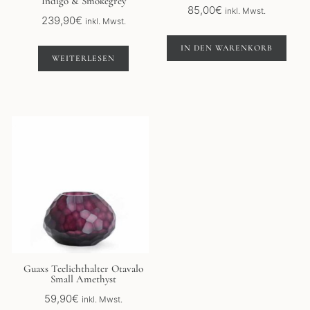
Indigo & Smokegrey
85,00
€
inkl. Mwst.
239,90
€
inkl. Mwst.
IN DEN WARENKORB
WEITERLESEN
Guaxs Teelichthalter Otavalo
Small Amethyst
59,90
€
inkl. Mwst.