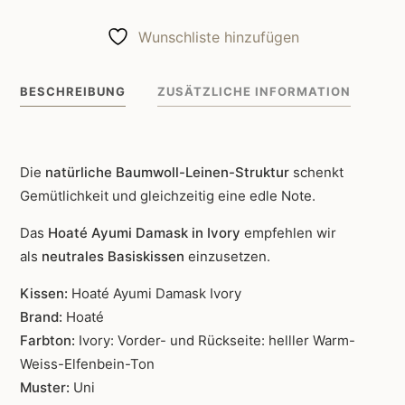
Kissen
Ayumi
Wunschliste hinzufügen
Damask
Weiss
BESCHREIBUNG
ZUSÄTZLICHE INFORMATION
Menge
Die
natürliche Baumwoll-Leinen-Struktur
schenkt
Gemütlichkeit und gleichzeitig eine edle Note.
Das
Hoaté Ayumi Damask in Ivory
empfehlen wir
als
neutrales Basiskissen
einzusetzen.
Kissen:
Hoaté Ayumi Damask Ivory
Brand:
Hoaté
Farbton:
Ivory: Vorder- und Rückseite: helller Warm-
Weiss-Elfenbein-Ton
Muster:
Uni