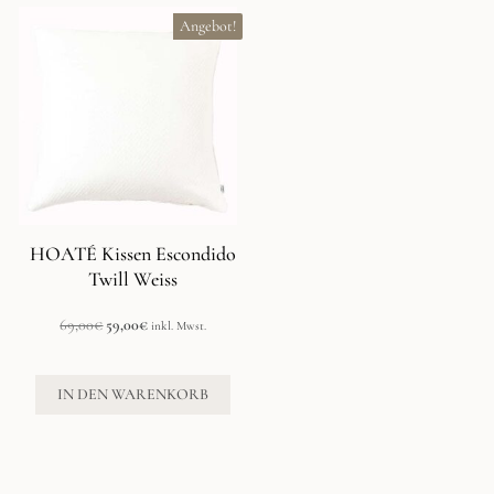
Angebot!
HOATÉ Kissen Escondido
Twill Weiss
Ursprünglicher
Aktueller
69,00
€
59,00
€
inkl. Mwst.
Preis
Preis
war:
ist:
69,00€
59,00€.
IN DEN WARENKORB