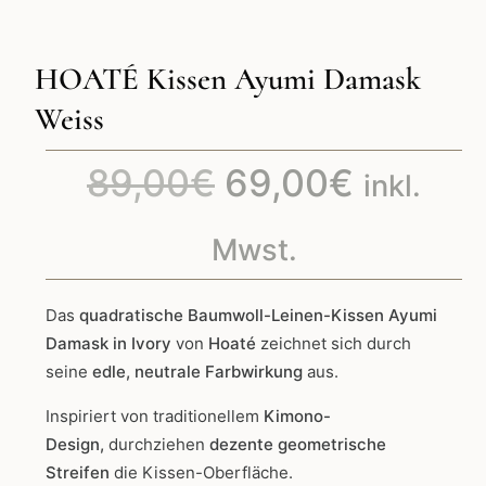
HOATÉ Kissen Ayumi Damask
Weiss
Ursprünglicher
Aktuell
89,00
€
69,00
€
inkl.
Preis
Preis
Mwst.
war:
ist:
Das
quadratische Baumwoll-Leinen-Kissen Ayumi
Damask in Ivory
von
Hoaté
zeichnet sich durch
89,00€
69,00€
seine
edle, neutrale Farbwirkung
aus.
Inspiriert von traditionellem
Kimono-
Design,
durchziehen
dezente geometrische
Streifen
die Kissen-Oberfläche.