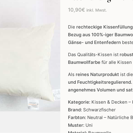
10,90
€
inkl. Mwst.
Die
rechteckige Kissenfüllun
Bezug aus 100%-iger Baumwo
Gänse- und Entenfedern
best
Das Qualitäts-Kissen ist
robust
Baumwollfarbe
für alle Kissen
Als
reines Naturprodukt
ist di
und Feuchtigkeitsregulierend
angenehmes Volumen und sat
Kategorie:
Kissen & Decken – 
Brand:
Schwarzfischer
Farbton:
Neutral – Natürliche
Muster:
Uni
Material:
Baumwolle