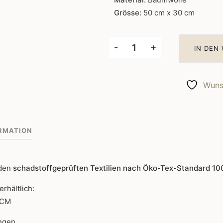
Grösse:
50 cm x 30 cm
-
+
IN DEN
Kissenfüllung
mit
Federn
Wunsc
50x30
Menge
RMATION
 den
schadstoffgeprüften Textilien nach Öko-Tex-Standard 10
erhältlich:
0CM
ngen