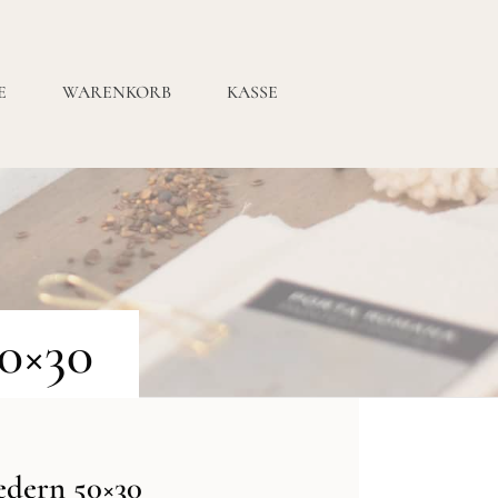
E
WARENKORB
KASSE
50×30
edern 50×30