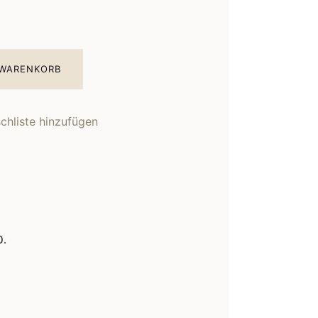
 WARENKORB
hliste hinzufügen
0.