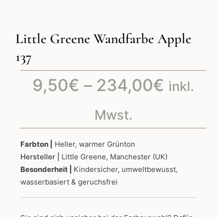
Little Greene Wandfarbe Apple
137
Preiss
9,50
€
–
234,00
€
inkl.
9,50€
Mwst.
bis
Farbton |
Heller, warmer Grünton
Hersteller |
Little Greene, Manchester (UK)
234,0
Besonderheit |
Kindersicher, umweltbewusst,
wasserbasiert & geruchsfrei