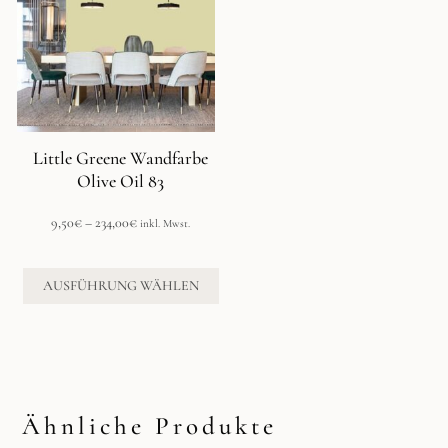
mehrere
Varianten
auf.
Die
Optionen
können
auf
der
Little Greene Wandfarbe
Produktseite
Olive Oil 83
gewählt
werden
Preisspanne:
9,50
€
–
234,00
€
inkl. Mwst.
9,50€
bis
234,00€
AUSFÜHRUNG WÄHLEN
Ähnliche Produkte