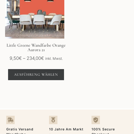
mehrere
Varianten
auf.
Die
Optionen
können
auf
der
Little Greene Wandfarbe Orange
Aurora 21
Produktseite
gewählt
Preisspanne:
9,50
€
–
234,00
€
inkl. Mwst.
werden
9,50€
bis
AUSFÜHRUNG WÄHLEN
234,00€
Gratis Versand
10 Jahre Am Markt
100% Secure