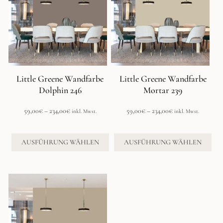
mehrere
mehrere
Varianten
Varianten
auf.
auf.
Die
Die
Optionen
Optionen
können
können
auf
auf
der
der
Little Greene Wandfarbe
Little Greene Wandfarbe
Produktseite
Produktseite
Dolphin 246
Mortar 239
gewählt
gewählt
werden
werden
Preisspanne:
Preisspanne:
59,00
€
–
234,00
€
59,00
€
–
234,00
€
inkl. Mwst.
inkl. Mwst.
59,00€
59,00€
bis
bis
234,00€
234,00€
AUSFÜHRUNG WÄHLEN
AUSFÜHRUNG WÄHLEN
Dieses
Produkt
weist
mehrere
Varianten