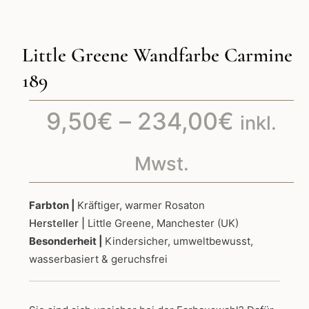
Little Greene Wandfarbe Carmine
189
Preiss
9,50
€
–
234,00
€
inkl.
9,50€
Mwst.
bis
Farbton |
Kräftiger, warmer Rosaton
Hersteller |
Little Greene, Manchester (UK)
234,0
Besonderheit |
Kindersicher, umweltbewusst,
wasserbasiert & geruchsfrei