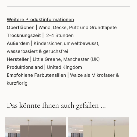
Weitere Produktinformationen
Oberflächen |
Wand, Decke, Putz und Grundtapete
Trocknungszeit |
2-4 Stunden
Außerdem |
Kindersicher, umweltbewusst,
wasserbasiert & geruchsfrei
Hersteller |
Little Greene, Manchester (UK)
Produktionsland |
United Kingdom
Empfohlene Farbutensilien |
Walze als Mikrofaser &
kurzflorig
Das könnte Ihnen auch gefallen …
Dieses
Dieses
Produkt
Produkt
weist
weist