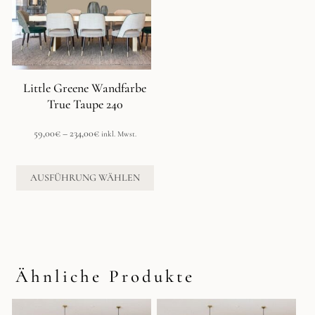
auf.
Die
Optionen
können
auf
der
Little Greene Wandfarbe
Produktseite
True Taupe 240
gewählt
werden
Preisspanne:
59,00
€
–
234,00
€
inkl. Mwst.
59,00€
bis
234,00€
AUSFÜHRUNG WÄHLEN
Ähnliche Produkte
Dieses
Dieses