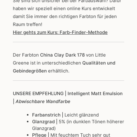
Sie sind sich unsicher bei der Farbauswahl? Dafür
haben wir speziell einen online Kurs entwickelt
damit Sie immer den richtigen Farbton für jeden
Raum treffen!
Hier gehts zum Kurs: Farb-Finder-Methode
Der Farbton
China Clay Dark 178
von Little
Greene
ist in unterschiedlichen
Qualitäten und
Gebindegrößen
erhältlich.
UNSERE EMPFEHLUNG
| Intelligent Matt Emulsion
|
Abwischbare Wandfarbe
Farbanstrich |
Leicht glänzend
Glanzgrad |
5% (in dunklen Tönen höherer
Glanzgrad)
Pflege |
Mit feuchtem Tuch sehr gut