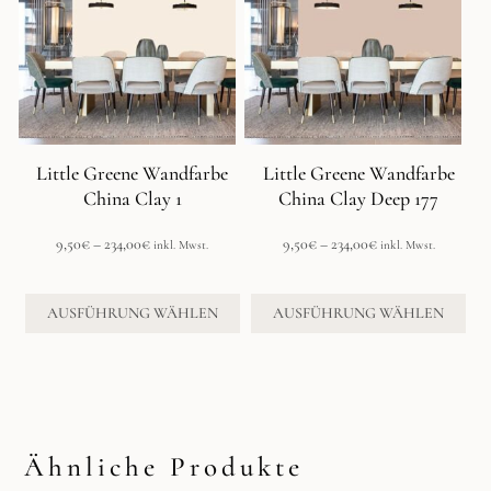
mehrere
mehrere
Varianten
Varianten
auf.
auf.
Die
Die
Optionen
Optionen
können
können
auf
auf
der
der
Little Greene Wandfarbe
Little Greene Wandfarbe
Produktseite
Produktseite
China Clay 1
China Clay Deep 177
gewählt
gewählt
werden
werden
Preisspanne:
Preisspanne:
9,50
€
–
234,00
€
9,50
€
–
234,00
€
inkl. Mwst.
inkl. Mwst.
9,50€
9,50€
bis
bis
234,00€
234,00€
AUSFÜHRUNG WÄHLEN
AUSFÜHRUNG WÄHLEN
Ähnliche Produkte