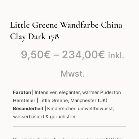
Little Greene Wandfarbe China
Clay Dark 178
Preiss
9,50
€
–
234,00
€
inkl.
9,50€
Mwst.
bis
Farbton |
Intensiver, eleganter, warmer Puderton
Hersteller |
Little Greene, Manchester (UK)
234,0
Besonderheit |
Kindersicher, umweltbewusst,
wasserbasiert & geruchsfrei