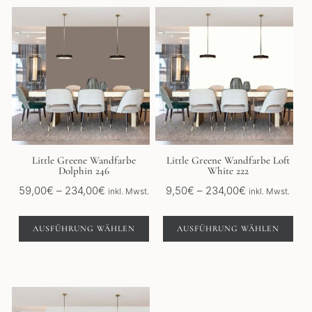
Dieses
Dieses
Produkt
Produkt
weist
weist
mehrere
mehrere
Varianten
Varianten
auf.
auf.
Die
Die
Optionen
Optionen
können
können
auf
auf
der
der
Little Greene Wandfarbe
Little Greene Wandfarbe Loft
Dolphin 246
White 222
Produktseite
Produktseite
gewählt
gewählt
Preisspanne:
Preisspanne:
59,00
€
–
234,00
€
9,50
€
–
234,00
€
inkl. Mwst.
inkl. Mwst.
werden
werden
59,00€
9,50€
bis
bis
AUSFÜHRUNG WÄHLEN
AUSFÜHRUNG WÄHLEN
234,00€
234,00€
Dieses
Produkt