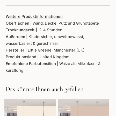
Weitere Produktinformationen
Oberflächen |
Wand, Decke, Putz und Grundtapete
Trocknungszeit |
2-4 Stunden
Außerdem |
Kindersicher, umweltbewusst,
wasserbasiert & geruchsfrei
Hersteller |
Little Greene, Manchester (UK)
Produktionsland |
United Kingdom
Empfohlene Farbutensilien |
Walze als Mikrofaser &
kurzflorig
Das könnte Ihnen auch gefallen …
Dieses
Dieses
Produkt
Produkt
weist
weist