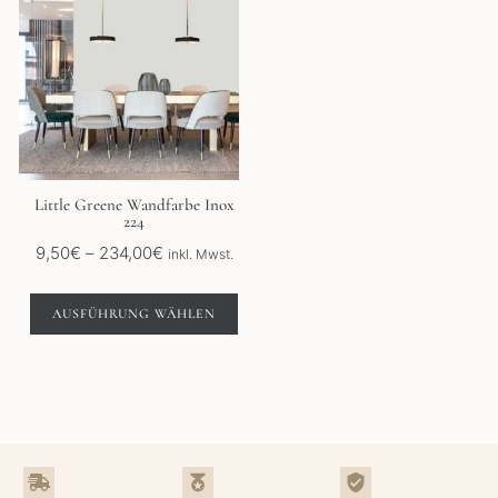
weist
mehrere
Varianten
auf.
Die
Optionen
können
auf
der
Little Greene Wandfarbe Inox
224
Produktseite
gewählt
Preisspanne:
9,50
€
–
234,00
€
inkl. Mwst.
werden
9,50€
bis
AUSFÜHRUNG WÄHLEN
234,00€