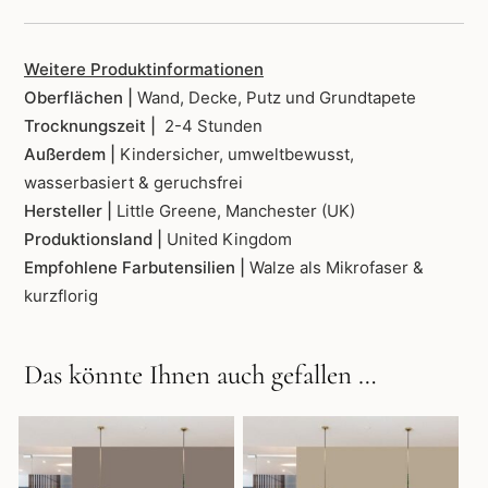
Weitere Produktinformationen
Oberflächen |
Wand, Decke, Putz und Grundtapete
Trocknungszeit |
2-4 Stunden
Außerdem |
Kindersicher, umweltbewusst,
wasserbasiert & geruchsfrei
Hersteller |
Little Greene, Manchester (UK)
Produktionsland |
United Kingdom
Empfohlene Farbutensilien |
Walze als Mikrofaser &
kurzflorig
Das könnte Ihnen auch gefallen …
Dieses
Dieses
Produkt
Produkt
weist
weist