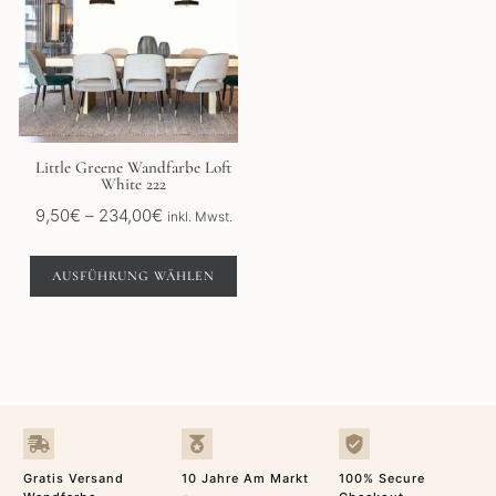
mehrere
Varianten
auf.
Die
Optionen
können
auf
der
Little Greene Wandfarbe Loft
White 222
Produktseite
gewählt
Preisspanne:
9,50
€
–
234,00
€
inkl. Mwst.
werden
9,50€
bis
AUSFÜHRUNG WÄHLEN
234,00€
Gratis Versand
10 Jahre Am Markt
100% Secure