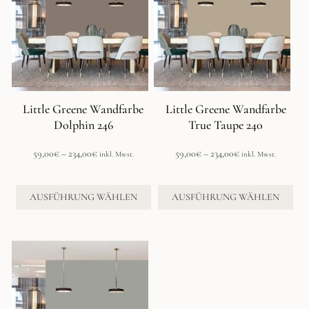
mehrere
mehrere
Varianten
Varianten
auf.
auf.
Die
Die
Optionen
Optionen
können
können
auf
auf
der
der
Little Greene Wandfarbe
Little Greene Wandfarbe
Produktseite
Produktseite
Dolphin 246
True Taupe 240
gewählt
gewählt
werden
werden
Preisspanne:
Preisspanne:
59,00
€
–
234,00
€
59,00
€
–
234,00
€
inkl. Mwst.
inkl. Mwst.
59,00€
59,00€
bis
bis
234,00€
234,00€
AUSFÜHRUNG WÄHLEN
AUSFÜHRUNG WÄHLEN
Dieses
Produkt
weist
mehrere
Varianten