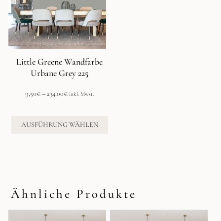
auf.
Die
Optionen
können
auf
der
Little Greene Wandfarbe
Produktseite
Urbane Grey 225
gewählt
werden
Preisspanne:
9,50
€
–
234,00
€
inkl. Mwst.
9,50€
bis
234,00€
AUSFÜHRUNG WÄHLEN
Ähnliche Produkte
Dieses
Dieses