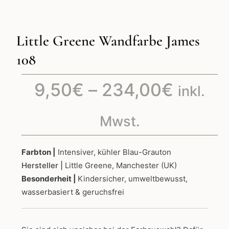
Little Greene Wandfarbe James
108
Preiss
9,50
€
–
234,00
€
inkl.
9,50€
Mwst.
bis
Farbton |
Intensiver, kühler Blau-Grauton
Hersteller |
Little Greene, Manchester (UK)
234,0
Besonderheit |
Kindersicher, umweltbewusst,
wasserbasiert & geruchsfrei