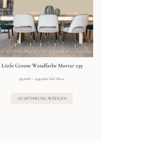
Optionen
können
auf
der
Produktseite
gewählt
werden
Little Greene Wandfarbe Mortar 239
Preisspanne:
59,00
€
–
234,00
€
inkl. Mwst.
59,00€
bis
234,00€
AUSFÜHRUNG WÄHLEN