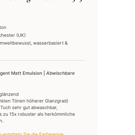
ne:
ton
chester (UK)
umweltbewusst, wasserbasiert &
ligent Matt Emulsion |
Abwischbare
 glänzend
nklen Tönen höherer Glanzgrad)
 Tuch sehr gut abwaschbar,
 zu 15x robuster als herkömmliche
n.
 ermitteln Sie die Farbmenge
.