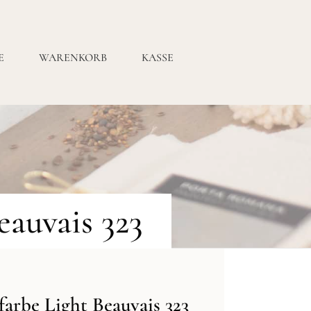
E
WARENKORB
KASSE
eauvais 323
arbe Light Beauvais 323