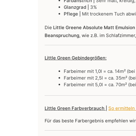
Farbanstrich |
Sehr matt, kreidig,
Glanzgrad |
3%
Pflege |
Mit trockenem Tuch abw
Die
Little Greene Absolute Matt Emulsion 
Beanspruchung
, wie z.B. im Schlafzimme
Little Green Gebindegrößen:
Farbeimer mit 1,0l = ca. 14m² (be
Farbeimer mit 2,5l = ca. 35m² (be
Farbeimer mit 5,0l = ca. 70m² (be
Little Green Farbverbrauch |
So ermitteln
Für das beste Farbergebnis empfehlen wi