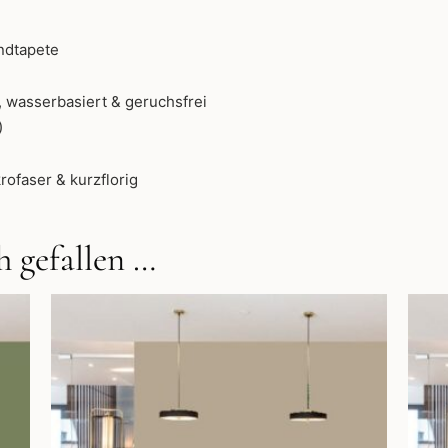
ndtapete
 wasserbasiert & geruchsfrei
)
rofaser & kurzflorig
 gefallen …
Dieses
Produkt
weist
mehrere
Varianten
auf.
Die