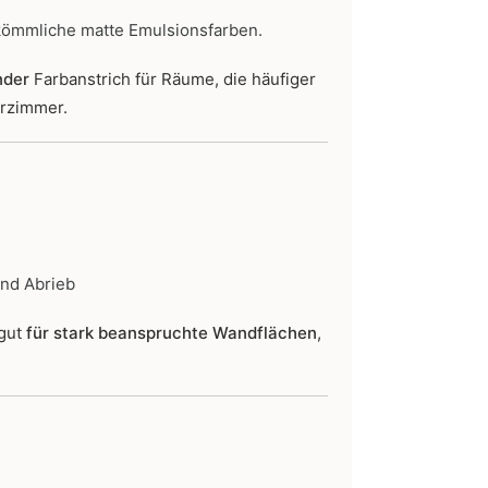
kömmliche matte Emulsionsfarben.
nder
Farbanstrich für Räume, die häufiger
erzimmer.
und Abrieb
 gut
für stark beanspruchte Wandflächen
,