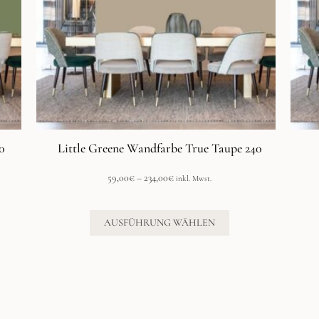
Optionen
können
auf
der
Produktseite
gewählt
werden
0
Little Greene Wandfarbe True Taupe 240
Preisspanne:
59,00
€
–
234,00
€
inkl. Mwst.
59,00€
bis
234,00€
AUSFÜHRUNG WÄHLEN