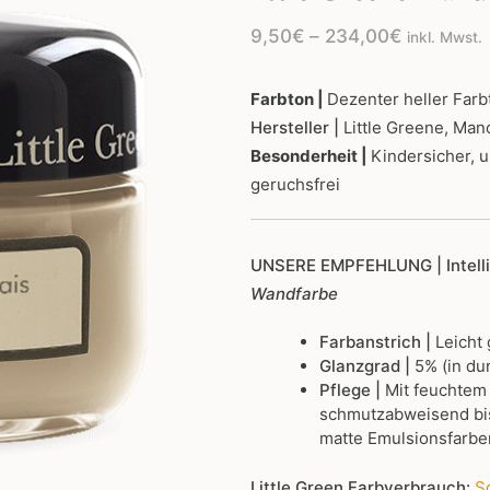
Preisspan
9,50
€
–
234,00
€
inkl. Mwst.
9,50€
bis
Farbton |
Dezenter heller Farb
Hersteller |
Little Greene, Man
234,00€
Besonderheit |
Kindersicher, 
geruchsfrei
UNSERE EMPFEHLUNG
| Intel
Wandfarbe
Farbanstrich |
Leicht
Glanzgrad |
5% (in du
Pflege |
Mit feuchtem
schmutzabweisend bis
matte Emulsionsfarbe
Little Green Farbverbrauch:
So