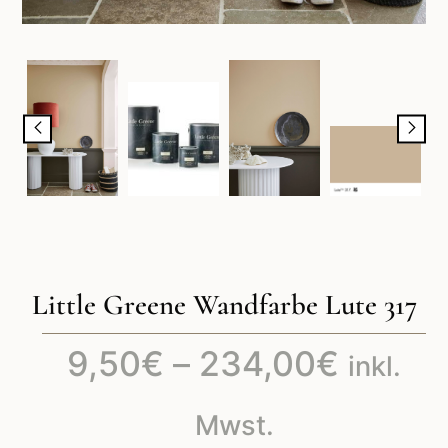
Little Greene Wandfarbe Lute 317
Preiss
9,50
€
–
234,00
€
inkl.
9,50€
Mwst.