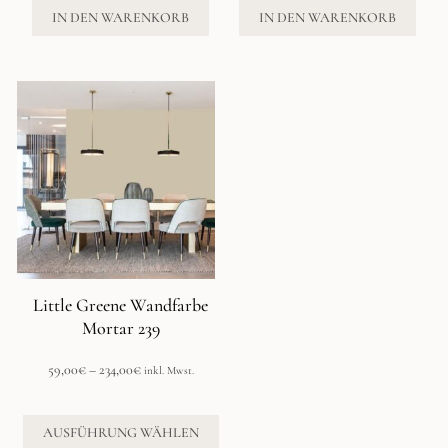
IN DEN WARENKORB
IN DEN WARENKORB
Dieses
Produkt
weist
mehrere
Varianten
auf.
Die
Optionen
können
auf
der
Little Greene Wandfarbe
Produktseite
Mortar 239
gewählt
werden
Preisspanne:
59,00
€
–
234,00
€
inkl. Mwst.
59,00€
bis
234,00€
AUSFÜHRUNG WÄHLEN