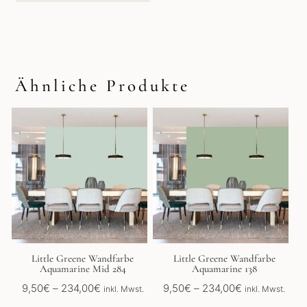
Ähnliche Produkte
Dieses
Dieses
Produkt
Produkt
weist
weist
mehrere
mehrere
Varianten
Varianten
auf.
auf.
Die
Die
Optionen
Optionen
können
können
auf
auf
der
der
Little Greene Wandfarbe
Little Greene Wandfarbe
Aquamarine Mid 284
Aquamarine 138
Produktseite
Produktseite
gewählt
gewählt
Preisspanne:
Preisspanne:
9,50
€
–
234,00
€
9,50
€
–
234,00
€
inkl. Mwst.
inkl. Mwst.
werden
werden
9,50€
9,50€