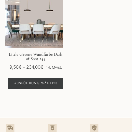
weist
mehrere
Varianten
auf.
Die
Optionen
können
auf
der
Little Greene Wandfarbe Dash
of Soot 244
Produktseite
gewählt
Preisspanne:
9,50
€
–
234,00
€
inkl. Mwst.
werden
9,50€
bis
AUSFÜHRUNG WÄHLEN
234,00€