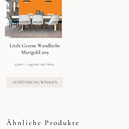
mehrere
Varianten
auf.
Die
Optionen
können
auf
der
Little Greene Wandfarbe
Produktseite
Marigold 209
gewählt
werden
Preisspanne:
9,50
€
–
234,00
€
inkl. Mwst.
9,50€
bis
234,00€
AUSFÜHRUNG WÄHLEN
Ähnliche Produkte