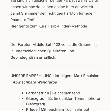
Sie sind sich unsicher bei der Farbauswahl? Dafür
haben wir speziell einen online Kurs entwickelt
damit Sie immer den richtigen Farbton für jeden
Raum treffen!
Hier gehts zum Kurs: Farb-Finder-Methode
Der Farbton
Middle Buff 122
von Little Greene
ist
in unterschiedlichen
Qualitäten und
Gebindegrößen
erhältlich.
UNSERE EMPFEHLUNG
| Intelligent Matt Emulsion
|
Abwischbare Wandfarbe
Farbanstrich |
Leicht glänzend
Glanzgrad |
5% (in dunklen Tönen höherer
Glanzgrad)
Pflege |
Mit feuchtem Tuch sehr gut