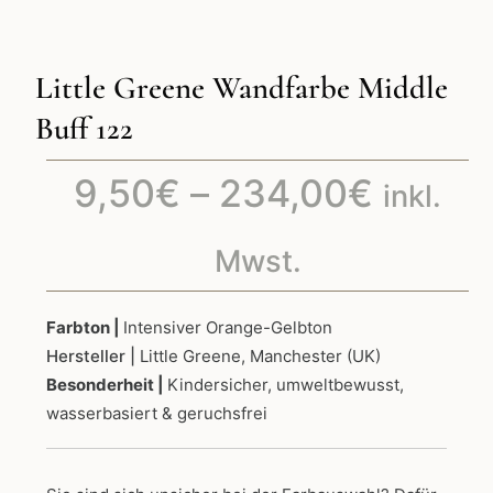
Little Greene Wandfarbe Middle
Buff 122
Preiss
9,50
€
–
234,00
€
inkl.
9,50€
Mwst.
bis
Farbton |
Intensiver Orange-Gelbton
Hersteller |
Little Greene, Manchester (UK)
234,0
Besonderheit |
Kindersicher, umweltbewusst,
wasserbasiert & geruchsfrei