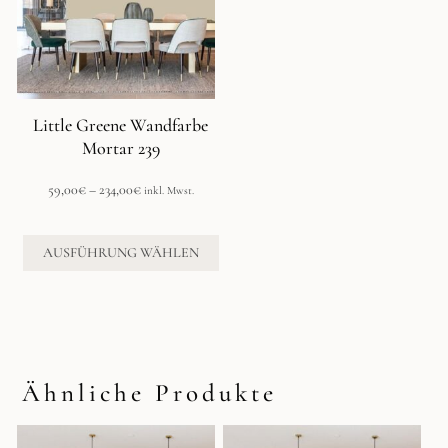
auf.
Die
Optionen
können
auf
der
Little Greene Wandfarbe
Produktseite
Mortar 239
gewählt
werden
Preisspanne:
59,00
€
–
234,00
€
inkl. Mwst.
59,00€
bis
234,00€
AUSFÜHRUNG WÄHLEN
Ähnliche Produkte
Dieses
Dieses