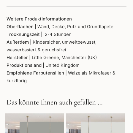
Weitere Produktinformationen
Oberflächen |
Wand, Decke, Putz und Grundtapete
Trocknungszeit |
2-4 Stunden
Außerdem |
Kindersicher, umweltbewusst,
wasserbasiert & geruchsfrei
Hersteller |
Little Greene, Manchester (UK)
Produktionsland |
United Kingdom
Empfohlene Farbutensilien |
Walze als Mikrofaser &
kurzflorig
Das könnte Ihnen auch gefallen …
Dieses
Dieses
Produkt
Produkt
weist
weist