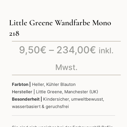
Little Greene Wandfarbe Mono
218
Preiss
9,50
€
–
234,00
€
inkl.
9,50€
Mwst.
bis
Farbton |
Heller, Kühler Blauton
Hersteller |
Little Greene, Manchester (UK)
234,0
Besonderheit |
Kindersicher, umweltbewusst,
wasserbasiert & geruchsfrei