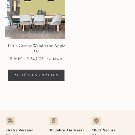
mehrere
Varianten
auf.
Die
Optionen
können
auf
der
Little Greene Wandfarbe Apple
137
Produktseite
gewählt
Preisspanne:
9,50
€
–
234,00
€
inkl. Mwst.
werden
9,50€
bis
AUSFÜHRUNG WÄHLEN
234,00€
Gratis Versand
10 Jahre Am Markt
100% Secure