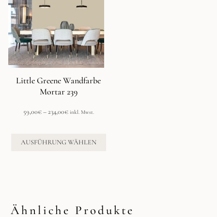
mehrere
Varianten
auf.
Die
Optionen
können
auf
der
Little Greene Wandfarbe
Produktseite
Mortar 239
gewählt
werden
Preisspanne:
59,00
€
–
234,00
€
inkl. Mwst.
59,00€
bis
234,00€
AUSFÜHRUNG WÄHLEN
Ähnliche Produkte