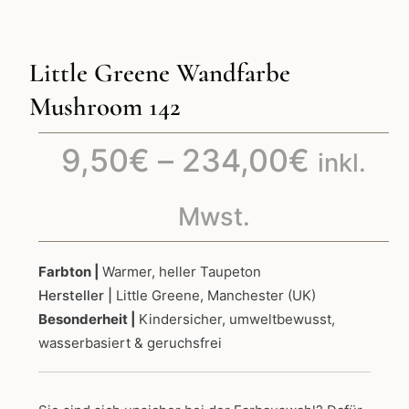
Little Greene Wandfarbe
Mushroom 142
Preiss
9,50
€
–
234,00
€
inkl.
9,50€
Mwst.
bis
Farbton |
Warmer, heller Taupeton
Hersteller |
Little Greene, Manchester (UK)
234,0
Besonderheit |
Kindersicher, umweltbewusst,
wasserbasiert & geruchsfrei