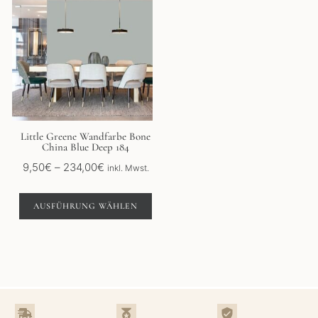
Produkt
weist
mehrere
Varianten
auf.
Die
Optionen
können
auf
der
Little Greene Wandfarbe Bone
China Blue Deep 184
Produktseite
gewählt
Preisspanne:
9,50
€
–
234,00
€
inkl. Mwst.
werden
9,50€
bis
AUSFÜHRUNG WÄHLEN
234,00€