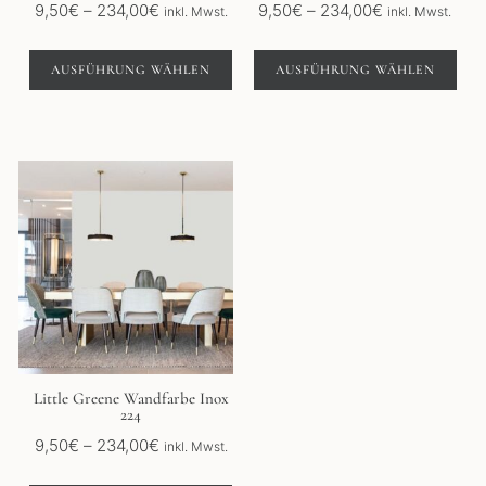
gewählt
gewählt
Preisspanne:
Preisspanne:
9,50
€
–
234,00
€
9,50
€
–
234,00
€
inkl. Mwst.
inkl. Mwst.
werden
werden
9,50€
9,50€
bis
bis
AUSFÜHRUNG WÄHLEN
AUSFÜHRUNG WÄHLEN
234,00€
234,00€
Dieses
Produkt
weist
mehrere
Varianten
auf.
Die
Optionen
können
auf
der
Little Greene Wandfarbe Inox
224
Produktseite
gewählt
Preisspanne:
9,50
€
–
234,00
€
inkl. Mwst.
werden
9,50€