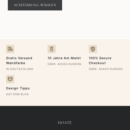
bis
AUSFÜHRUNG WÄHLEN
234,00€
Gratis Versand
10 Jahre Am Markt
100% Secure
Wandfarbe
Checkout
ÜBER 40000 KUNDEN
IN DEUTSCHLAND
ÜBER 40000 KUNDEN
Design Tipps
AUF DEM BLOG
HOATÉ