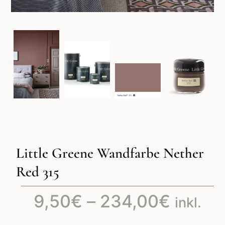
Little Greene Wandfarbe Nether
Red 315
Preiss
9,50
€
–
234,00
€
inkl.