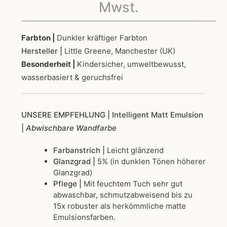
9,50€
Mwst.
bis
Farbton |
Dunkler kräftiger Farbton
Hersteller |
Little Greene, Manchester (UK)
234,0
Besonderheit |
Kindersicher, umweltbewusst,
wasserbasiert & geruchsfrei
UNSERE EMPFEHLUNG
| Intelligent Matt Emulsion
|
Abwischbare Wandfarbe
Farbanstrich |
Leicht glänzend
Glanzgrad |
5% (in dunklen Tönen höherer
Glanzgrad)
Pflege |
Mit feuchtem Tuch sehr gut
abwaschbar, schmutzabweisend bis zu
15x robuster als herkömmliche matte
Emulsionsfarben.