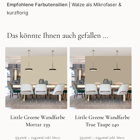
Empfohlene Farbutensilien |
Walze als Mikrofaser &
kurzflorig
Das könnte Ihnen auch gefallen …
Dieses
Dieses
Produkt
Produkt
weist
weist
mehrere
mehrere
Varianten
Varianten
auf.
auf.
Die
Die
Optionen
Optionen
können
können
auf
auf
der
der
Little Greene Wandfarbe
Little Greene Wandfarbe
Produktseite
Produktseite
Mortar 239
True Taupe 240
gewählt
gewählt
werden
werden
Preisspanne:
Preisspanne:
59,00
€
–
234,00
€
59,00
€
–
234,00
€
inkl. Mwst.
inkl. Mwst.