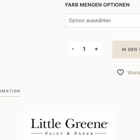
FARB MENGEN OPTIONEN
-
+
IN DEN
Little
Greene
Wandfarbe
Wunsc
Olive
Colour
RMATION
72
Menge