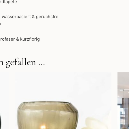
ndtapete
 wasserbasiert & geruchsfrei
)
rofaser & kurzflorig
 gefallen …