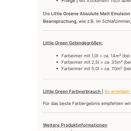
Pflege |
Mit trockenem Tuch abw
Die
Little Greene Absolute Matt Emulsion 
Beanspruchung
, wie z.B. im Schlafzimme
Little Green Gebindegrößen:
Farbeimer mit 1,0l = ca. 14m² (be
Farbeimer mit 2,5l = ca. 35m² (be
Farbeimer mit 5,0l = ca. 70m² (be
Little Green Farbverbrauch |
So ermitteln
Für das beste Farbergebnis empfehlen wi
Weitere Produktinformationen