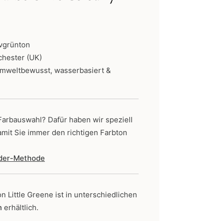
ne:
ivgrünton
chester (UK)
umweltbewusst, wasserbasiert &
 Farbauswahl? Dafür haben wir speziell
amit Sie immer den richtigen Farbton
nder-Methode
on Little Greene
ist in unterschiedlichen
n
erhältlich.