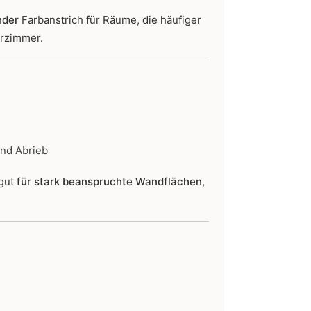
nder
Farbanstrich für Räume, die häufiger
erzimmer.
und Abrieb
 gut
für stark beanspruchte Wandflächen
,