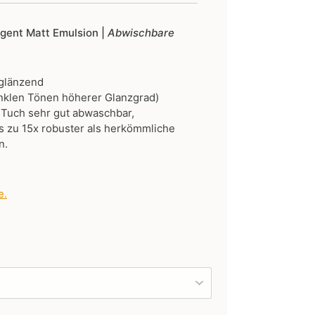
ligent Matt Emulsion |
Abwischbare
 glänzend
nklen Tönen höherer Glanzgrad)
 Tuch sehr gut abwaschbar,
 zu 15x robuster als herkömmliche
n.
e
.