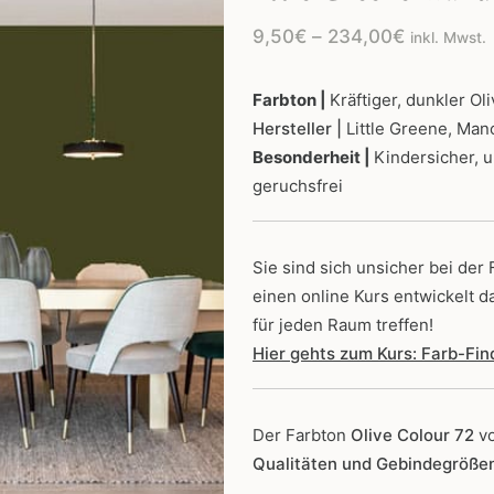
Preisspan
9,50
€
–
234,00
€
inkl. Mwst.
9,50€
bis
Farbton |
Kräftiger, dunkler Ol
Hersteller |
Little Greene, Man
234,00€
Besonderheit |
Kindersicher, 
geruchsfrei
Sie sind sich unsicher bei der
einen online Kurs entwickelt d
für jeden Raum treffen!
Hier gehts zum Kurs: Farb-Fi
Der Farbton
Olive Colour 72
v
Qualitäten und Gebindegröße