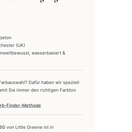
ne:
peton
chester (UK)
umweltbewusst, wasserbasiert &
 Farbauswahl? Dafür haben wir speziell
amit Sie immer den richtigen Farbton
Farb-Finder-Methode
160
von Little Greene
ist in