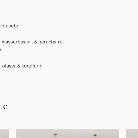
ndtapete
 wasserbasiert & geruchsfrei
)
rofaser & kurzflorig
te
Dieses
Produkt