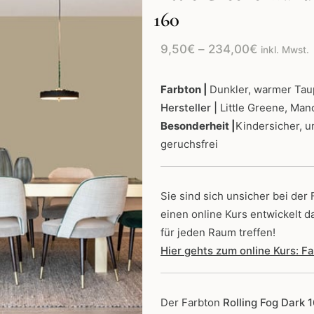
160
Preisspan
9,50
€
–
234,00
€
inkl. Mwst.
9,50€
bis
Farbton |
Dunkler, warmer Tau
Hersteller |
Little Greene, Man
234,00€
Besonderheit |
Kindersicher, 
geruchsfrei
Sie sind sich unsicher bei der
einen online Kurs entwickelt d
für jeden Raum treffen!
Hier gehts zum online Kurs: 
Der Farbton
Rolling Fog Dark 