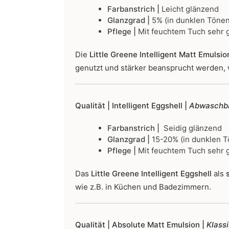
Farbanstrich |
Leicht glänzend
Glanzgrad |
5% (in dunklen Tönen
Pflege |
Mit feuchtem Tuch sehr g
Die
Little Greene Intelligent Matt Emulsio
genutzt und stärker beansprucht werden, 
Qualität | Intelligent Eggshell |
Abwaschba
Farbanstrich |
Seidig glänzend
Glanzgrad |
15-20% (in dunklen T
Pflege |
Mit feuchtem Tuch sehr g
Das
Little Greene Intelligent Eggshell
als
s
wie z.B. in Küchen und Badezimmern.
Qualität | Absolute Matt Emulsion |
Klass