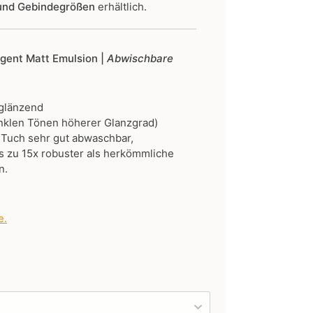
 und Gebindegrößen
erhältlich.
ligent Matt Emulsion |
Abwischbare
 glänzend
nklen Tönen höherer Glanzgrad)
 Tuch sehr gut abwaschbar,
 zu 15x robuster als herkömmliche
n.
e
.