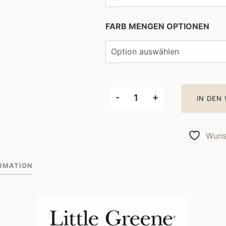
FARB MENGEN OPTIONEN
-
+
IN DEN
Little
Greene
Wandfarbe
Wunsc
Rolling
Fog
RMATION
Dark
160
Menge