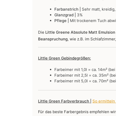
Farbanstrich |
Sehr matt, kreidig,
Glanzgrad |
3%
Pflege |
Mit trockenem Tuch abw
Die
Little Greene Absolute Matt Emulsion 
Beanspruchung
, wie z.B. im Schlafzimme
Little Green Gebindegrößen:
Farbeimer mit 1,0l = ca. 14m² (be
Farbeimer mit 2,5l = ca. 35m² (be
Farbeimer mit 5,0l = ca. 70m² (be
Little Green Farbverbrauch |
So ermitteln
Für das beste Farbergebnis empfehlen wi