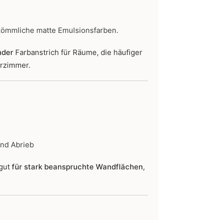
kömmliche matte Emulsionsfarben.
nder
Farbanstrich für Räume, die häufiger
erzimmer.
und Abrieb
 gut
für stark beanspruchte Wandflächen
,