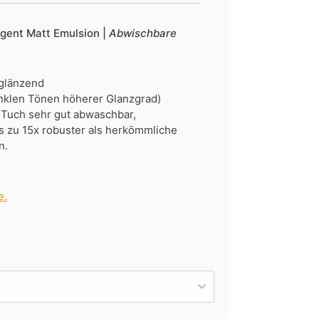
ligent Matt Emulsion |
Abwischbare
 glänzend
nklen Tönen höherer Glanzgrad)
 Tuch sehr gut abwaschbar,
 zu 15x robuster als herkömmliche
n.
e
.