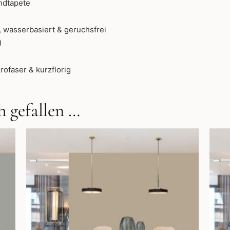
ndtapete
 wasserbasiert & geruchsfrei
)
rofaser & kurzflorig
 gefallen …
Dieses
Produkt
weist
mehrere
Varianten
auf.
Die
Optionen
können
auf