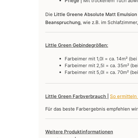
Pflege |
Mit trockenem Tuch abw
Die
Little Greene Absolute Matt Emulsion 
Beanspruchung
, wie z.B. im Schlafzimme
Little Green Gebindegrößen:
Farbeimer mit 1,0l = ca. 14m² (be
Farbeimer mit 2,5l = ca. 35m² (be
Farbeimer mit 5,0l = ca. 70m² (be
Little Green Farbverbrauch |
So ermitteln
Für das beste Farbergebnis empfehlen wi
Weitere Produktinformationen