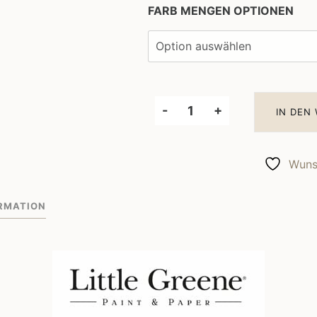
FARB MENGEN OPTIONEN
-
+
IN DEN
Little
Greene
Wandfarbe
Wunsc
Stone
Pale
RMATION
Warm
34
Menge