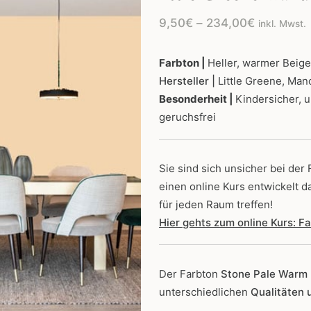
Preisspan
9,50
€
–
234,00
€
inkl. Mwst.
9,50€
bis
Farbton |
Heller, warmer Beig
Hersteller |
Little Greene, Man
234,00€
Besonderheit |
Kindersicher, 
geruchsfrei
Sie sind sich unsicher bei der
einen online Kurs entwickelt d
für jeden Raum treffen!
Hier gehts zum online Kurs: 
Der Farbton
Stone Pale Warm
unterschiedlichen
Qualitäten