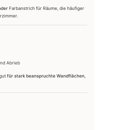
nder
Farbanstrich für Räume, die häufiger
erzimmer.
und Abrieb
 gut
für stark beanspruchte Wandflächen
,