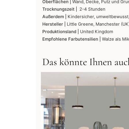
Oberflächen |
Wand, Decke, Putz und Gru
Trocknungszeit |
2-4 Stunden
Außerdem |
Kindersicher, umweltbewusst,
Hersteller |
Little Greene, Manchester (UK
Produktionsland |
United Kingdom
Empfohlene Farbutensilien |
Walze als Mik
Das könnte Ihnen auch
Dieses
Produkt
weist
mehrere
Varianten
auf.
Die
Optionen
können
auf