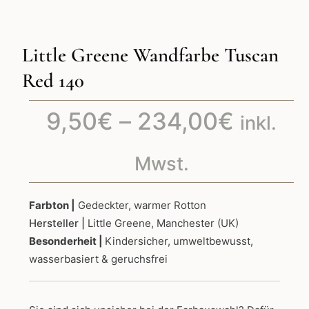
Little Greene Wandfarbe Tuscan
Red 140
Preiss
9,50
€
–
234,00
€
inkl.
9,50€
Mwst.
bis
Farbton |
Gedeckter, warmer Rotton
Hersteller |
Little Greene, Manchester (UK)
234,0
Besonderheit |
Kindersicher, umweltbewusst,
wasserbasiert & geruchsfrei