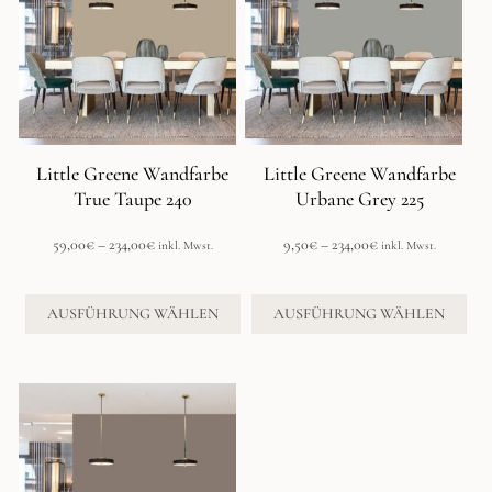
mehrere
mehrere
Varianten
Varianten
auf.
auf.
Die
Die
Optionen
Optionen
können
können
auf
auf
der
der
Little Greene Wandfarbe
Little Greene Wandfarbe
Produktseite
Produktseite
True Taupe 240
Urbane Grey 225
gewählt
gewählt
werden
werden
Preisspanne:
Preisspanne:
59,00
€
–
234,00
€
9,50
€
–
234,00
€
inkl. Mwst.
inkl. Mwst.
59,00€
9,50€
bis
bis
234,00€
234,00€
AUSFÜHRUNG WÄHLEN
AUSFÜHRUNG WÄHLEN
Dieses
Produkt
weist
mehrere
Varianten