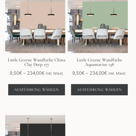
Produkt
Produkt
weist
weist
mehrere
mehrere
Varianten
Varianten
auf.
auf.
Die
Die
Optionen
Optionen
können
können
auf
auf
der
der
Little Greene Wandfarbe China
Little Greene Wandfarbe
Clay Deep 177
Aquamarine 138
Produktseite
Produktseite
gewählt
gewählt
Preisspanne:
Preisspanne:
9,50
€
–
234,00
€
9,50
€
–
234,00
€
inkl. Mwst.
inkl. Mwst.
werden
werden
9,50€
9,50€
bis
bis
AUSFÜHRUNG WÄHLEN
AUSFÜHRUNG WÄHLEN
234,00€
234,00€
Dieses
Produkt
weist