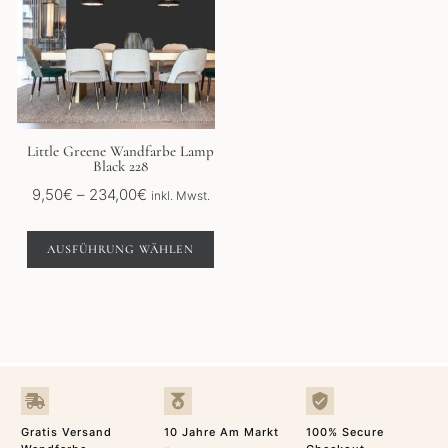
mehrere
Varianten
auf.
Die
Optionen
können
auf
der
Little Greene Wandfarbe Lamp
Black 228
Produktseite
gewählt
Preisspanne:
9,50
€
–
234,00
€
inkl. Mwst.
werden
9,50€
bis
AUSFÜHRUNG WÄHLEN
234,00€
Gratis Versand
10 Jahre Am Markt
100% Secure