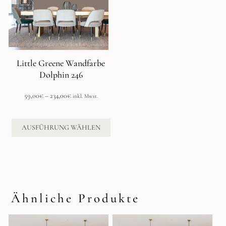
auf.
Die
Optionen
können
auf
der
Little Greene Wandfarbe
Produktseite
Dolphin 246
gewählt
werden
Preisspanne:
59,00
€
–
234,00
€
inkl. Mwst.
59,00€
bis
234,00€
AUSFÜHRUNG WÄHLEN
Ähnliche Produkte
Dieses
Dieses