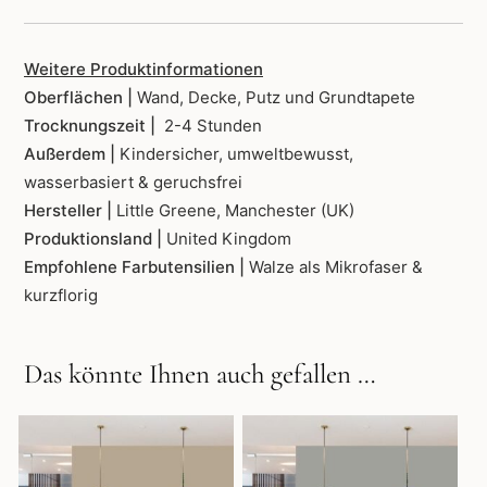
Weitere Produktinformationen
Oberflächen |
Wand, Decke, Putz und Grundtapete
Trocknungszeit |
2-4 Stunden
Außerdem |
Kindersicher, umweltbewusst,
wasserbasiert & geruchsfrei
Hersteller |
Little Greene, Manchester (UK)
Produktionsland |
United Kingdom
Empfohlene Farbutensilien |
Walze als Mikrofaser &
kurzflorig
Das könnte Ihnen auch gefallen …
Dieses
Dieses
Produkt
Produkt
weist
weist