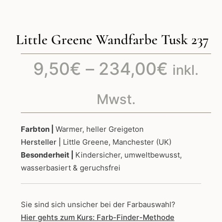
Little Greene Wandfarbe Tusk 237
Preiss
9,50
€
–
234,00
€
inkl.
9,50€
Mwst.
bis
Farbton |
Warmer, heller Greigeton
Hersteller |
Little Greene, Manchester (UK)
234,0
Besonderheit |
Kindersicher, umweltbewusst,
wasserbasiert & geruchsfrei
Sie sind sich unsicher bei der Farbauswahl?
Hier gehts zum Kurs: Farb-Finder-Methode