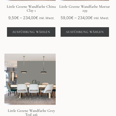
auf
auf
der
der
Little Greene Wandfarbe China
Little Greene Wandfarbe Mortar
Clay 1
239
Produktseite
Produktseite
gewählt
gewählt
Preisspanne:
Preisspanne:
9,50
€
–
234,00
€
59,00
€
–
234,00
€
inkl. Mwst.
inkl. Mwst.
werden
werden
9,50€
59,00€
bis
bis
AUSFÜHRUNG WÄHLEN
AUSFÜHRUNG WÄHLEN
234,00€
234,00€
Dieses
Produkt
weist
mehrere
Varianten
auf.
Die
Optionen
können
auf
der
Little Greene Wandfarbe Grey
Teal 226
Produktseite