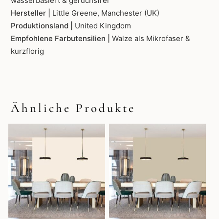
wasserbasiert & geruchsfrei
Hersteller |
Little Greene, Manchester (UK)
Produktionsland |
United Kingdom
Empfohlene Farbutensilien |
Walze als Mikrofaser &
kurzflorig
Ähnliche Produkte
Dieses
Dieses
Produkt
Produkt
weist
weist
mehrere
mehrere
Varianten
Varianten
auf.
auf.
Die
Die
Optionen
Optionen
können
können