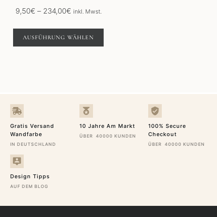
gewählt
Preisspanne:
9,50
€
–
234,00
€
inkl. Mwst.
werden
9,50€
bis
AUSFÜHRUNG WÄHLEN
234,00€
Gratis Versand
10 Jahre Am Markt
100% Secure
Wandfarbe
Checkout
ÜBER 40000 KUNDEN
IN DEUTSCHLAND
ÜBER 40000 KUNDEN
Design Tipps
AUF DEM BLOG