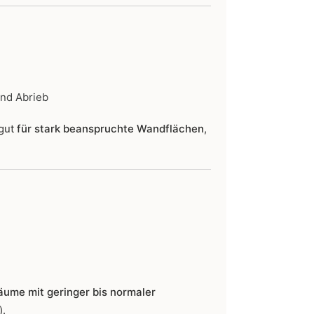
und Abrieb
 gut
für stark beanspruchte Wandflächen
,
äume mit geringer bis normaler
).