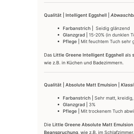
Qualität | Intelligent Eggshell |
Abwaschba
Farbanstrich |
Seidig glänzend
Glanzgrad |
15-20% (in dunklen T
Pflege |
Mit feuchtem Tuch sehr g
Das
Little Greene Intelligent Eggshell
als
s
wie z.B. in Küchen und Badezimmern.
Qualität | Absolute Matt Emulsion |
Klass
Farbanstrich |
Sehr matt, kreidig,
Glanzgrad |
3%
Pflege |
Mit trockenem Tuch abw
Die
Little Greene Absolute Matt Emulsion 
Beanspruchung
, wie z.B. im Schlafzimme