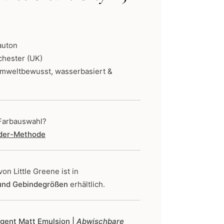
ne:
auton
chester (UK)
umweltbewusst, wasserbasiert &
 Farbauswahl?
nder-Methode
von Little Greene
ist in
 und Gebindegrößen
erhältlich.
ligent Matt Emulsion |
Abwischbare