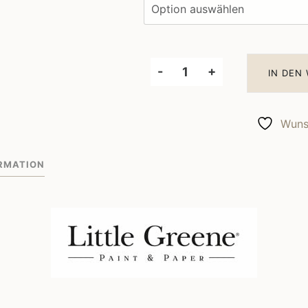
-
+
IN DEN
Little
Greene
Wandfarbe
Wunsc
Urbane
Grey
RMATION
225
Menge