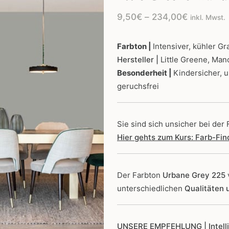
Preisspan
9,50
€
–
234,00
€
inkl. Mwst.
9,50€
bis
Farbton |
Intensiver, kühler Gr
Hersteller |
Little Greene, Man
234,00€
Besonderheit |
Kindersicher, 
geruchsfrei
Sie sind sich unsicher bei der
Hier gehts zum Kurs: Farb-Fi
Der Farbton
Urbane Grey 225
unterschiedlichen
Qualitäten
UNSERE EMPFEHLUNG
| Intel