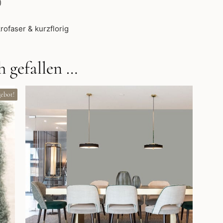
)
rofaser & kurzflorig
 gefallen …
ebot!