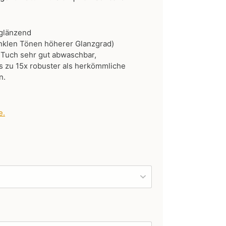
 glänzend
nklen Tönen höherer Glanzgrad)
 Tuch sehr gut abwaschbar,
 zu 15x robuster als herkömmliche
n.
e
.