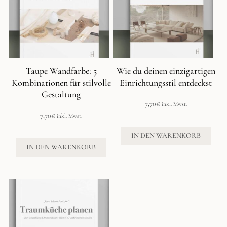
Taupe Wandfarbe: 5
Wie du deinen einzigartigen
Kombinationen für stilvolle
Einrichtungsstil entdeckst
Gestaltung
7,70
€
inkl. Mwst.
7,70
€
inkl. Mwst.
IN DEN WARENKORB
IN DEN WARENKORB