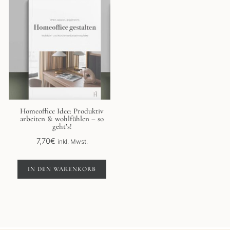
Homeoffice Idee: Produktiv
arbeiten & wohlfühlen – so
geht’s!
7,70
€
inkl. Mwst.
IN DEN WARENKORB