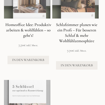
Homeoffice Idee: Produktiv
Schlafzimmer planen wie
arbeiten & wohlfühlen – so
ein Profi – Für besseren
geht’s!
Schlaf & mehr
Wohlfühlatmosphäre
7,70
€
inkl. Mwst.
7,70
€
inkl. Mwst.
IN DEN WARENKORB
IN DEN WARENKORB