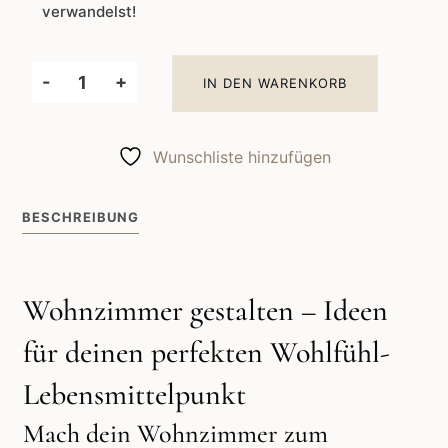
verwandelst!
-
+
IN DEN WARENKORB
Wohnzimmer
gestalten
Ideen
Wunschliste hinzufügen
für
deinen
BESCHREIBUNG
perfekten
Lebensmittelpunkt
Menge
Wohnzimmer gestalten – Ideen
für deinen perfekten Wohlfühl-
Lebensmittelpunkt
Mach dein Wohnzimmer zum