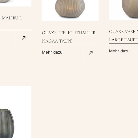
 MALIBU L
GUAXS VASE
GUAXS TEELICHTHALTER
LARGE TAUPE
NAGAA TAUPE
Mehr dazu
Mehr dazu