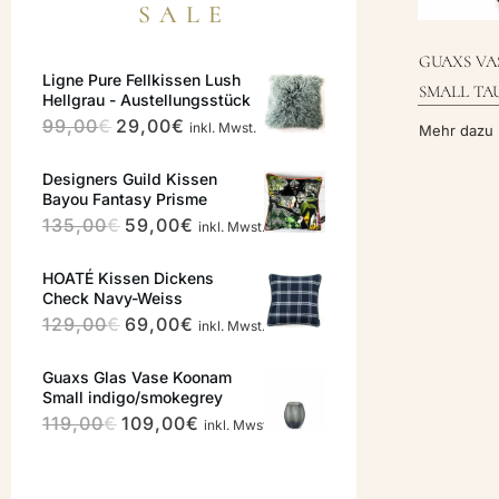
SALE
GUAXS VA
Ligne Pure Fellkissen Lush
SMALL TA
Hellgrau - Austellungsstück
Ursprünglicher
Aktueller
99,00
€
29,00
€
inkl. Mwst.
Mehr dazu
Preis
Preis
Designers Guild Kissen
war:
ist:
Bayou Fantasy Prisme
99,00€
29,00€.
Ursprünglicher
Aktueller
135,00
€
59,00
€
inkl. Mwst.
Preis
Preis
HOATÉ Kissen Dickens
war:
ist:
Check Navy-Weiss
135,00€
59,00€.
Ursprünglicher
Aktueller
129,00
€
69,00
€
inkl. Mwst.
Preis
Preis
Guaxs Glas Vase Koonam
war:
ist:
Small indigo/smokegrey
129,00€
69,00€.
Ursprünglicher
Aktueller
119,00
€
109,00
€
inkl. Mwst.
Preis
Preis
war:
ist: