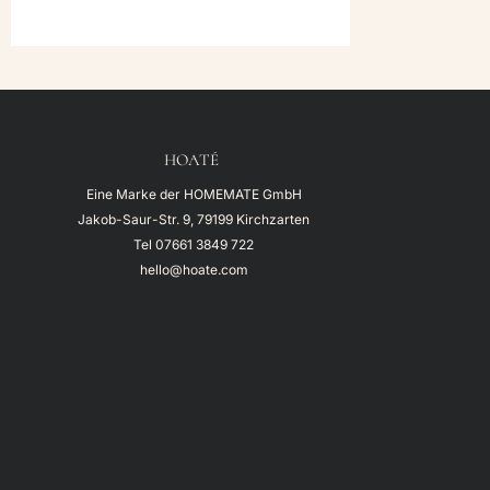
119,00€
109,00€.
HOATÉ
Eine Marke der HOMEMATE GmbH
Jakob-Saur-Str. 9, 79199 Kirchzarten
Tel
07661 3849 722
hello@hoate.com