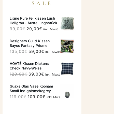
SALE
Ligne Pure Fellkissen Lush
Hellgrau - Austellungsstück
Ursprünglicher
Aktueller
99,00
€
29,00
€
inkl. Mwst.
Preis
Preis
Designers Guild Kissen
war:
ist:
Bayou Fantasy Prisme
99,00€
29,00€.
Ursprünglicher
Aktueller
135,00
€
59,00
€
inkl. Mwst.
Preis
Preis
HOATÉ Kissen Dickens
war:
ist:
Check Navy-Weiss
135,00€
59,00€.
Ursprünglicher
Aktueller
129,00
€
69,00
€
inkl. Mwst.
Preis
Preis
Guaxs Glas Vase Koonam
war:
ist:
Small indigo/smokegrey
129,00€
69,00€.
Ursprünglicher
Aktueller
119,00
€
109,00
€
inkl. Mwst.
Preis
Preis
war:
ist: