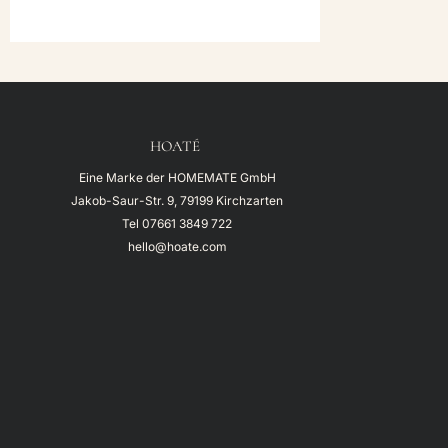
119,00€
109,00€.
HOATÉ
Eine Marke der HOMEMATE GmbH
Jakob-Saur-Str. 9, 79199 Kirchzarten
Tel
07661 3849 722
hello@hoate.com