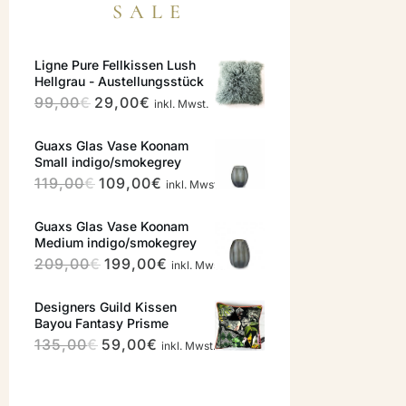
SALE
Ligne Pure Fellkissen Lush
Hellgrau - Austellungsstück
Ursprünglicher
Aktueller
99,00
€
29,00
€
inkl. Mwst.
Preis
Preis
Guaxs Glas Vase Koonam
war:
ist:
Small indigo/smokegrey
99,00€
29,00€.
Ursprünglicher
Aktueller
119,00
€
109,00
€
inkl. Mwst.
Preis
Preis
Guaxs Glas Vase Koonam
war:
ist:
Medium indigo/smokegrey
119,00€
109,00€.
Ursprünglicher
Aktueller
209,00
€
199,00
€
inkl. Mwst.
Preis
Preis
Designers Guild Kissen
war:
ist:
Bayou Fantasy Prisme
209,00€
199,00€.
Ursprünglicher
Aktueller
135,00
€
59,00
€
inkl. Mwst.
Preis
Preis
war:
ist: