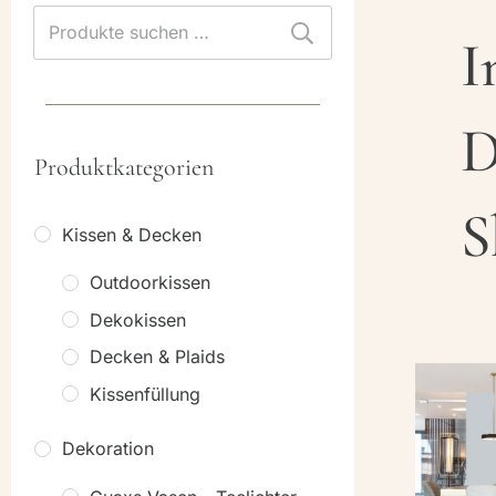
Suchen
I
nach:
D
Produktkategorien
S
Kissen & Decken
Outdoorkissen
Dekokissen
Decken & Plaids
Kissenfüllung
Dekoration