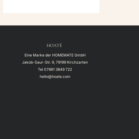
135,00€
59,00€.
HOATÉ
Eine Marke der HOMEMATE GmbH
Jakob-Saur-Str. 9, 79199 Kirchzarten
Tel
07661 3849 722
hello@hoate.com