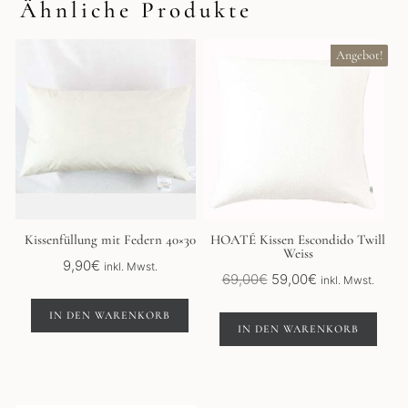
Ähnliche Produkte
Angebot!
Kissenfüllung mit Federn 40×30
HOATÉ Kissen Escondido Twill
Weiss
9,90
€
inkl. Mwst.
Ursprünglicher
Aktueller
69,00
€
59,00
€
inkl. Mwst.
Preis
Preis
war:
ist:
IN DEN WARENKORB
IN DEN WARENKORB
69,00€
59,00€.