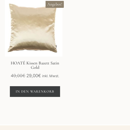
Angebot!
HOATÉ Kissen Bazett Satin
Gold
Ursprünglicher
Aktueller
49,00
€
29,00
€
inkl. Mwst.
Preis
Preis
war:
ist:
IN DEN WARENKORB
49,00€
29,00€.