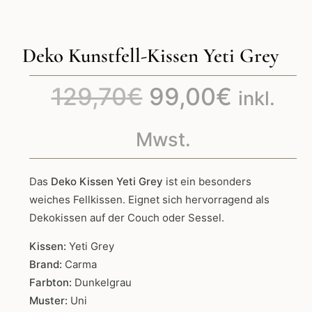
Deko Kunstfell-Kissen Yeti Grey
Ursprüngliche
Aktuell
129,70
€
99,00
€
inkl.
Preis
Preis
Mwst.
war:
ist:
Das
Deko Kissen Yeti Grey
ist ein besonders
weiches Fellkissen. Eignet sich hervorragend als
129,70€
99,00€
Dekokissen auf der Couch oder Sessel.
Kissen:
Yeti Grey
Brand:
Carma
Farbton:
Dunkelgrau
Muster:
Uni