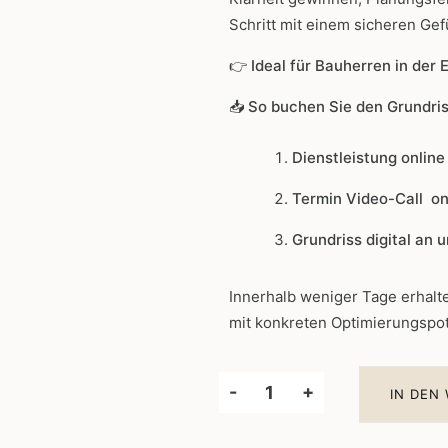
Schritt mit einem sicheren Gef
👉
Ideal für Bauherren in de
📥
So buchen Sie den Grundri
Dienstleistung onlin
Termin Video-Call on
Grundriss digital an 
Innerhalb weniger Tage erhalt
mit konkreten Optimierungspote
-
+
IN DEN
Grundriss
Check