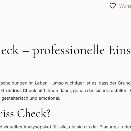
für
Wunsc
einen
sicheren
Baubeginn
Menge
eck – professionelle Ein
tscheidungen im Leben – umso wichtiger ist es, dass der Grundr
r
Grundriss Check
hilft Ihnen dabei, genau das sicherzustellen: 
, gestalterisch und emotional.
riss Check?
ndividuelles Analysepaket für alle, die sich in der Planungs-