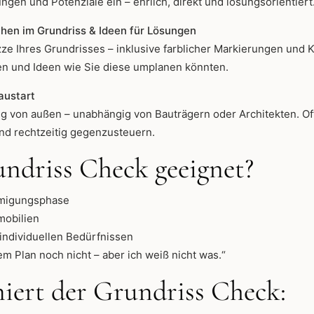
gen und Potenziale ein – ehrlich, direkt und lösungsorientiert
hen im Grundriss & Ideen für Lösungen
ze Ihres Grundrisses – inklusive farblicher Markierungen und
n und Ideen wie Sie diese umplanen könnten.
austart
 von außen – unabhängig von Bauträgern oder Architekten. Oft r
d rechtzeitig gegenzusteuern.
undriss Check geeignet?
hmigungsphase
mobilien
 individuellen Bedürfnissen
em Plan noch nicht – aber ich weiß nicht was.“
niert der Grundriss Check: