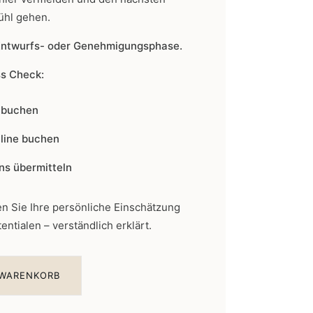
ühl gehen.
r Entwurfs- oder Genehmigungsphase.
ss Check:
e buchen
line buchen
uns übermitteln
en Sie Ihre persönliche Einschätzung
ntialen – verständlich erklärt.
 WARENKORB