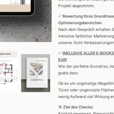
Projekt abgestimmt.
✅
Bewertung Ihres Grundrisse
Optimierungsbereichen
Nach dem Gespräch erhalten Si
inklusive farblicher Markieru
unserer Sicht Verbesserungsm
✅
INKLUSIVE ALLER E-BOOKS d
EUR!
Wie der perfekte Grundriss, Ha
gratis dazu
Ob es um ungünstige Wegeführ
Türen oder ungenutzte Flächen
wenig Aufwand viel Wirkung er
🎯
Ziel des Checks:
Klarheit gewinnen, Planungsf