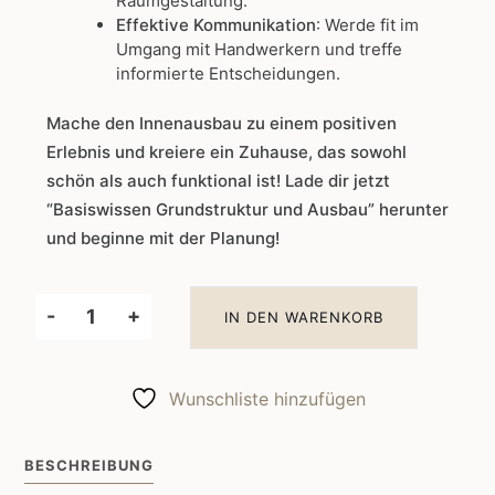
Raumgestaltung.
Effektive Kommunikation
: Werde fit im
Umgang mit Handwerkern und treffe
informierte Entscheidungen.
Mache den Innenausbau zu einem positiven
Erlebnis und kreiere ein Zuhause, das sowohl
schön als auch funktional ist! Lade dir jetzt
“Basiswissen Grundstruktur und Ausbau” herunter
und beginne mit der Planung!
-
+
IN DEN WARENKORB
Es
nimmt
formen
Wunschliste hinzufügen
an:
Innenausbau
BESCHREIBUNG
verstehen