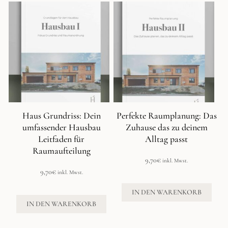
Haus Grundriss: Dein
Perfekte Raumplanung: Das
umfassender Hausbau
Zuhause das zu deinem
Leitfaden für
Alltag passt
Raumaufteilung
9,70
€
inkl. Mwst.
9,70
€
inkl. Mwst.
IN DEN WARENKORB
IN DEN WARENKORB