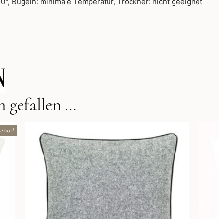
°, Bügeln: minimale Temperatur, Trockner: nicht geeignet
 gefallen …
ebot!