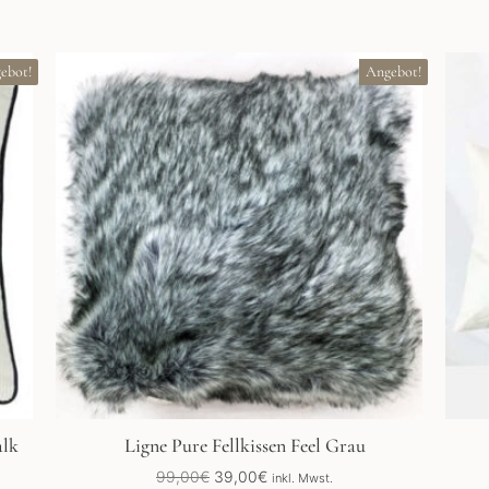
ebot!
Angebot!
alk
Ligne Pure Fellkissen Feel Grau
Ursprünglicher
Aktueller
99,00
€
39,00
€
inkl. Mwst.