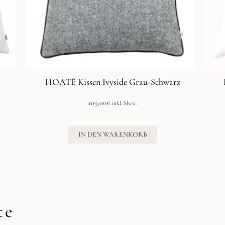
s
HOATÉ Kissen Ivyside Grau-Schwarz
109,00
€
inkl. Mwst.
IN DEN WARENKORB
te