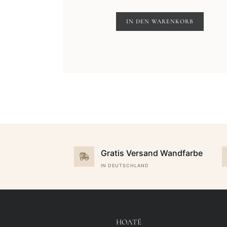
Preis
Preis
war:
ist:
IN DEN WARENKORB
86,00€
39,00€.
Gratis Versand Wandfarbe
IN DEUTSCHLAND
HOATÉ