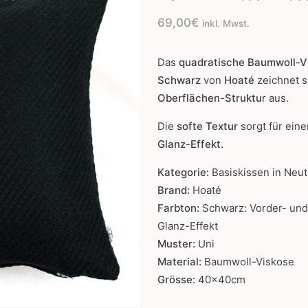
69,00
€
inkl. Mwst.
Das
quadratische Baumwoll-Vi
Schwarz
von
Hoaté
zeichnet 
Oberflächen-Struktu
r aus.
Die
softe Textur
sorgt für ein
Glanz-Effekt.
Kategorie:
Basiskissen in Neut
Brand:
Hoaté
Farbton:
Schwarz: Vorder- und
Glanz-Effekt
Muster:
Uni
Material:
Baumwoll-Viskose
Grösse:
40x40cm