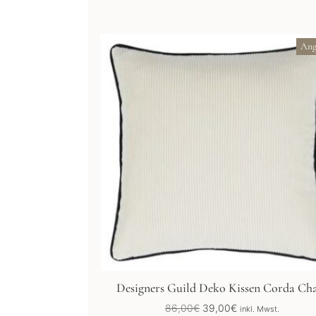
Ang
Designers Guild Deko Kissen Corda Ch
Ursprünglicher
Aktueller
86,00
€
39,00
€
inkl. Mwst.