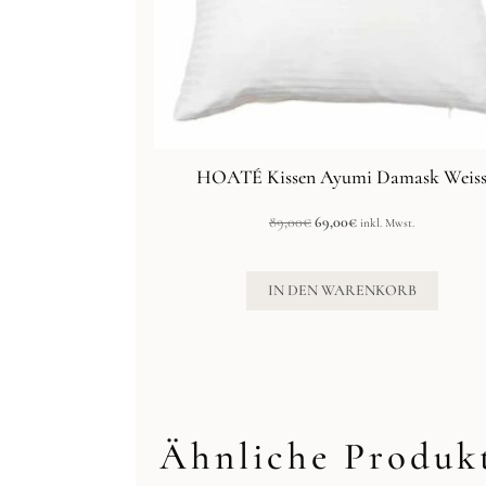
HOATÉ Kissen Ayumi Damask Weis
Ursprünglicher
Aktueller
89,00
€
69,00
€
inkl. Mwst.
Preis
Preis
war:
ist:
89,00€
69,00€.
IN DEN WARENKORB
Ähnliche Produk