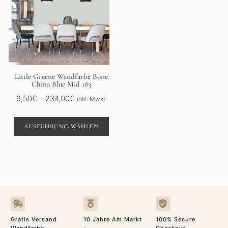
mehrere
Varianten
auf.
Die
Optionen
können
auf
der
Little Greene Wandfarbe Bone
China Blue Mid 183
Produktseite
gewählt
Preisspanne:
9,50
€
–
234,00
€
inkl. Mwst.
werden
9,50€
bis
AUSFÜHRUNG WÄHLEN
234,00€
Gratis Versand
10 Jahre Am Markt
100% Secure