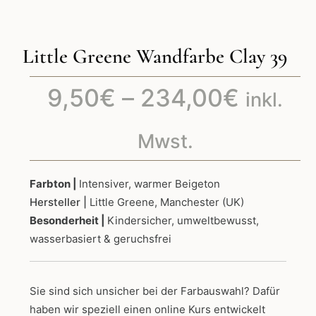
Little Greene Wandfarbe Clay 39
Preiss
9,50
€
–
234,00
€
inkl.
9,50€
Mwst.
bis
Farbton |
Intensiver, warmer Beigeton
Hersteller |
Little Greene, Manchester (UK)
234,0
Besonderheit |
Kindersicher, umweltbewusst,
wasserbasiert & geruchsfrei
Sie sind sich unsicher bei der Farbauswahl? Dafür
haben wir speziell einen online Kurs entwickelt