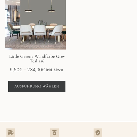
weist
mehrere
Varianten
auf.
Die
Optionen
können
auf
der
Little Greene Wandfarbe Grey
Teal 226
Produktseite
gewählt
Preisspanne:
9,50
€
–
234,00
€
inkl. Mwst.
werden
9,50€
bis
AUSFÜHRUNG WÄHLEN
234,00€