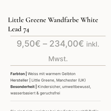
Little Greene Wandfarbe White
Lead 74
Preiss
9,50
€
–
234,00
€
inkl.
9,50€
Mwst.
bis
Farbton |
Weiss mit warmem Gelbton
Hersteller |
Little Greene, Manchester (UK)
234,0
Besonderheit |
Kindersicher, umweltbewusst,
wasserbasiert & geruchsfrei