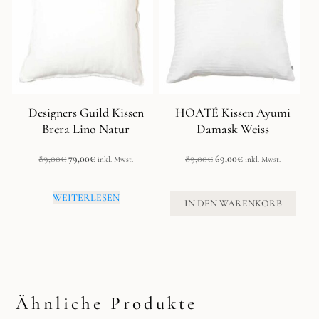
Designers Guild Kissen
HOATÉ Kissen Ayumi
Brera Lino Natur
Damask Weiss
Ursprünglicher
Aktueller
Ursprünglicher
Aktueller
89,00
€
79,00
€
89,00
€
69,00
€
inkl. Mwst.
inkl. Mwst.
Preis
Preis
Preis
Preis
war:
ist:
war:
ist:
WEITERLESEN
89,00€
79,00€.
89,00€
69,00€.
IN DEN WARENKORB
Ähnliche Produkte