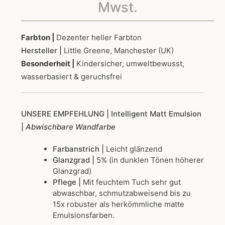
9,50€
Mwst.
bis
Farbton |
Dezenter heller Farbton
Hersteller |
Little Greene, Manchester (UK)
234,0
Besonderheit |
Kindersicher, umweltbewusst,
wasserbasiert & geruchsfrei
UNSERE EMPFEHLUNG
| Intelligent Matt Emulsion
|
Abwischbare Wandfarbe
Farbanstrich |
Leicht glänzend
Glanzgrad |
5% (in dunklen Tönen höherer
Glanzgrad)
Pflege |
Mit feuchtem Tuch sehr gut
abwaschbar, schmutzabweisend bis zu
15x robuster als herkömmliche matte
Emulsionsfarben.