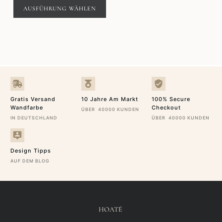
bis
AUSFÜHRUNG WÄHLEN
234,00€
Gratis Versand
10 Jahre Am Markt
100% Secure
Wandfarbe
Checkout
ÜBER 40000 KUNDEN
IN DEUTSCHLAND
ÜBER 40000 KUNDEN
Design Tipps
AUF DEM BLOG
HOATÉ