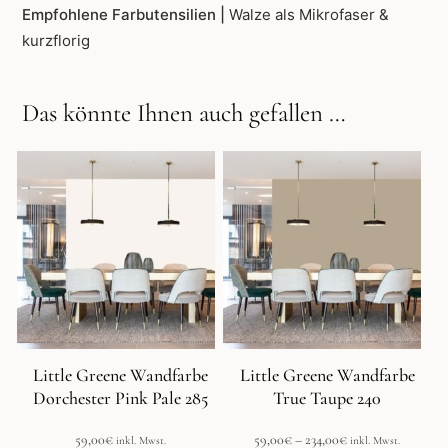
Empfohlene Farbutensilien |
Walze als Mikrofaser &
kurzflorig
Das könnte Ihnen auch gefallen …
Dieses
Produkt
weist
mehrere
Varianten
auf.
Die
Optionen
können
auf
der
Little Greene Wandfarbe
Little Greene Wandfarbe
Produktseite
Dorchester Pink Pale 285
True Taupe 240
gewählt
werden
Preisspanne:
59,00
€
59,00
€
–
234,00
€
inkl. Mwst.
inkl. Mwst.