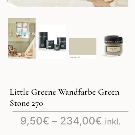
Little Greene Wandfarbe Green
Stone 270
Preiss
9,50
€
–
234,00
€
inkl.