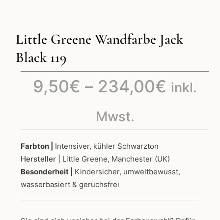
Little Greene Wandfarbe Jack
Black 119
Preiss
9,50
€
–
234,00
€
inkl.
9,50€
Mwst.
bis
Farbton |
Intensiver, kühler Schwarzton
Hersteller |
Little Greene, Manchester (UK)
234,0
Besonderheit |
Kindersicher, umweltbewusst,
wasserbasiert & geruchsfrei