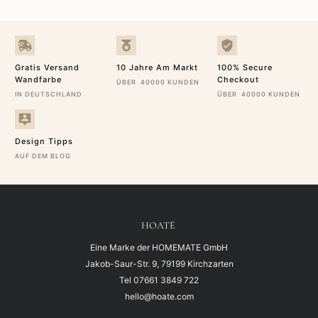
Gratis Versand
10 Jahre Am Markt
100% Secure
Wandfarbe
Checkout
ÜBER 40000 KUNDEN
IN DEUTSCHLAND
ÜBER 40000 KUNDEN
Design Tipps
AUF DEM BLOG
HOATÉ
Eine Marke der HOMEMATE GmbH
Jakob-Saur-Str. 9, 79199 Kirchzarten
Tel
07661 3849 722
hello@hoate.com