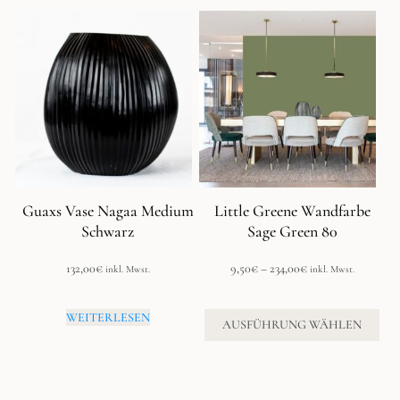
Dieses
Produkt
weist
mehrere
Varianten
auf.
Die
Optionen
können
auf
der
Guaxs Vase Nagaa Medium
Little Greene Wandfarbe
Produktseite
Schwarz
Sage Green 80
gewählt
werden
Preisspanne:
132,00
€
9,50
€
–
234,00
€
inkl. Mwst.
inkl. Mwst.
9,50€
bis
WEITERLESEN
234,00€
AUSFÜHRUNG WÄHLEN