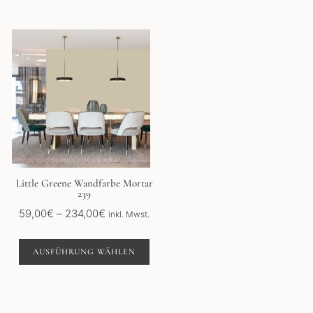
Dieses
Produkt
weist
mehrere
Varianten
auf.
Die
Optionen
können
auf
der
Little Greene Wandfarbe Mortar
239
Produktseite
gewählt
Preisspanne:
59,00
€
–
234,00
€
inkl. Mwst.
werden
59,00€
bis
AUSFÜHRUNG WÄHLEN
234,00€