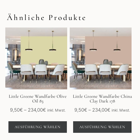
Ähnliche Produkte
Dieses
Dieses
Produkt
Produkt
weist
weist
mehrere
mehrere
Varianten
Varianten
auf.
auf.
Die
Die
Optionen
Optionen
können
können
auf
auf
der
der
Little Greene Wandfarbe Olive
Little Greene Wandfarbe China
Oil 83
Clay Dark 178
Produktseite
Produktseite
gewählt
gewählt
Preisspanne:
Preisspanne:
9,50
€
–
234,00
€
9,50
€
–
234,00
€
inkl. Mwst.
inkl. Mwst.
werden
werden
9,50€
9,50€
bis
bis
AUSFÜHRUNG WÄHLEN
AUSFÜHRUNG WÄHLEN
234,00€
234,00€