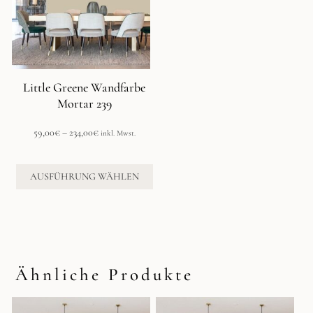
auf.
Die
Optionen
können
auf
der
Little Greene Wandfarbe
Produktseite
Mortar 239
gewählt
werden
Preisspanne:
59,00
€
–
234,00
€
inkl. Mwst.
59,00€
bis
234,00€
AUSFÜHRUNG WÄHLEN
Ähnliche Produkte
Dieses
Dieses