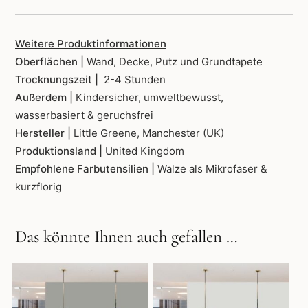
Weitere Produktinformationen
Oberflächen |
Wand, Decke, Putz und Grundtapete
Trocknungszeit |
2-4 Stunden
Außerdem |
Kindersicher, umweltbewusst,
wasserbasiert & geruchsfrei
Hersteller |
Little Greene, Manchester (UK)
Produktionsland |
United Kingdom
Empfohlene Farbutensilien |
Walze als Mikrofaser &
kurzflorig
Das könnte Ihnen auch gefallen …
Dieses
Dieses
Produkt
Produkt
weist
weist