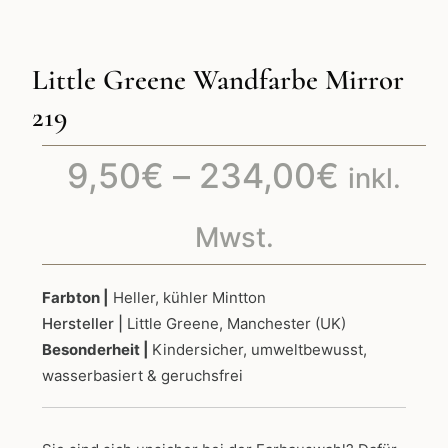
Little Greene Wandfarbe Mirror
219
Preiss
9,50
€
–
234,00
€
inkl.
9,50€
Mwst.
bis
Farbton |
Heller, kühler Mintton
Hersteller |
Little Greene, Manchester (UK)
234,0
Besonderheit |
Kindersicher, umweltbewusst,
wasserbasiert & geruchsfrei