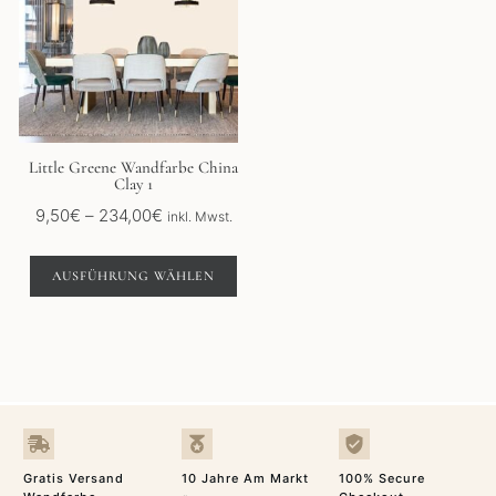
mehrere
Varianten
auf.
Die
Optionen
können
auf
der
Little Greene Wandfarbe China
Clay 1
Produktseite
gewählt
Preisspanne:
9,50
€
–
234,00
€
inkl. Mwst.
werden
9,50€
bis
AUSFÜHRUNG WÄHLEN
234,00€
Gratis Versand
10 Jahre Am Markt
100% Secure