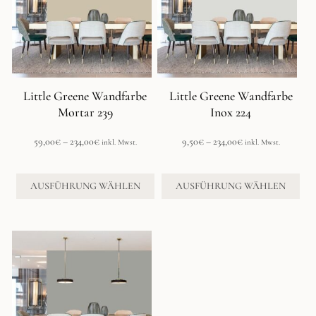
Varianten
Varianten
auf.
auf.
Die
Die
Optionen
Optionen
können
können
auf
auf
der
der
Little Greene Wandfarbe
Little Greene Wandfarbe
Produktseite
Produktseite
Mortar 239
Inox 224
gewählt
gewählt
werden
werden
Preisspanne:
Preisspanne:
59,00
€
–
234,00
€
9,50
€
–
234,00
€
inkl. Mwst.
inkl. Mwst.
59,00€
9,50€
bis
bis
234,00€
234,00€
AUSFÜHRUNG WÄHLEN
AUSFÜHRUNG WÄHLEN
Dieses
Produkt
weist
mehrere
Varianten
auf.