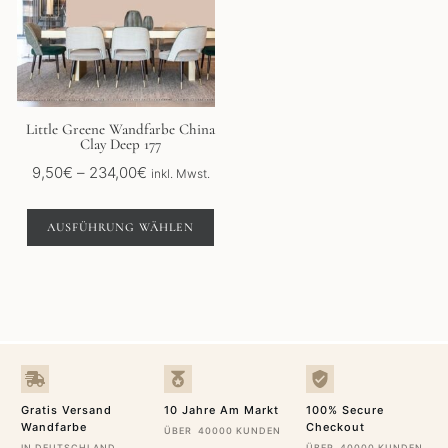
Varianten
auf.
Die
Optionen
können
auf
der
Little Greene Wandfarbe China
Clay Deep 177
Produktseite
gewählt
Preisspanne:
9,50
€
–
234,00
€
inkl. Mwst.
werden
9,50€
bis
AUSFÜHRUNG WÄHLEN
234,00€
Gratis Versand
10 Jahre Am Markt
100% Secure
Wandfarbe
Checkout
ÜBER 40000 KUNDEN
IN DEUTSCHLAND
ÜBER 40000 KUNDEN