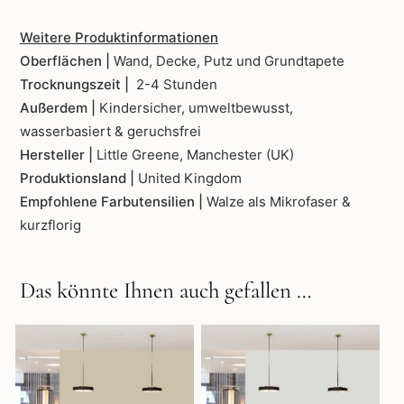
Weitere Produktinformationen
Oberflächen |
Wand, Decke, Putz und Grundtapete
Trocknungszeit |
2-4 Stunden
Außerdem |
Kindersicher, umweltbewusst,
wasserbasiert & geruchsfrei
Hersteller |
Little Greene, Manchester (UK)
Produktionsland |
United Kingdom
Empfohlene Farbutensilien |
Walze als Mikrofaser &
kurzflorig
Das könnte Ihnen auch gefallen …
Dieses
Dieses
Produkt
Produkt
weist
weist
mehrere
mehrere