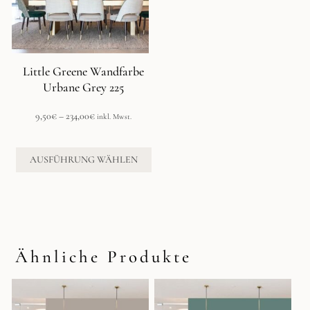
Die
Optionen
können
auf
der
Little Greene Wandfarbe
Produktseite
Urbane Grey 225
gewählt
werden
Preisspanne:
9,50
€
–
234,00
€
inkl. Mwst.
9,50€
bis
234,00€
AUSFÜHRUNG WÄHLEN
Ähnliche Produkte
Dieses
Dieses
Produkt
Produkt