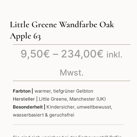
Little Greene Wandfarbe Oak
Apple 63
Preiss
9,50
€
–
234,00
€
inkl.
9,50€
Mwst.
bis
Farbton |
warmer, tiefgrüner Gelbton
Hersteller |
Little Greene, Manchester (UK)
234,0
Besonderheit |
Kindersicher, umweltbewusst,
wasserbasiert & geruchsfrei