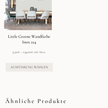
Varianten
auf.
Die
Optionen
können
auf
der
Little Greene Wandfarbe
Produktseite
Inox 224
gewählt
werden
Preisspanne:
9,50
€
–
234,00
€
inkl. Mwst.
9,50€
bis
234,00€
AUSFÜHRUNG WÄHLEN
Ähnliche Produkte