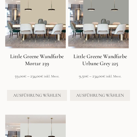
weist
weist
mehrere
mehrere
Varianten
Varianten
auf.
auf.
Die
Die
Optionen
Optionen
können
können
auf
auf
der
der
Little Greene Wandfarbe
Little Greene Wandfarbe
Produktseite
Produktseite
Mortar 239
Urbane Grey 225
gewählt
gewählt
werden
werden
Preisspanne:
Preisspanne:
59,00
€
–
234,00
€
9,50
€
–
234,00
€
inkl. Mwst.
inkl. Mwst.
59,00€
9,50€
bis
bis
234,00€
234,00€
AUSFÜHRUNG WÄHLEN
AUSFÜHRUNG WÄHLEN
Dieses
Produkt
weist
mehrere