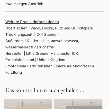
zweimaligen Anstrich.
Weitere Produktinformationen
Oberflächen |
Wand, Decke, Putz und Grundtapete
Trocknungszeit |
2-4 Stunden
Außerdem |
Kindersicher, umweltbewusst,
wasserbasiert & geruchsfrei
Hersteller |
Little Greene, Manchester (UK)
Produktionsland |
United Kingdom
Empfohlene Farbutensilien |
Walze als Mikrofaser &
kurzflorig
Das könnte Ihnen auch gefallen …
Dieses
Dieses
Produkt
Produkt