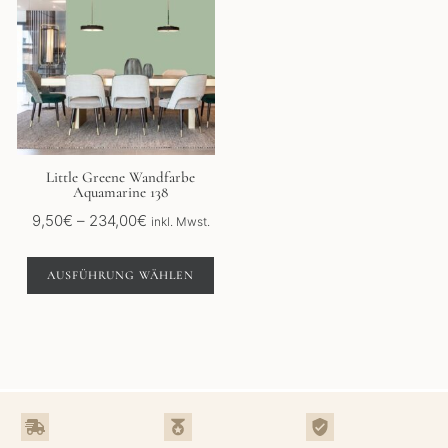
weist
mehrere
Varianten
auf.
Die
Optionen
können
auf
der
Little Greene Wandfarbe
Aquamarine 138
Produktseite
gewählt
Preisspanne:
9,50
€
–
234,00
€
inkl. Mwst.
werden
9,50€
bis
AUSFÜHRUNG WÄHLEN
234,00€