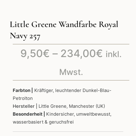
Little Greene Wandfarbe Royal
Navy 257
Preiss
9,50
€
–
234,00
€
inkl.
9,50€
Mwst.
bis
Farbton |
Kräftiger, leuchtender Dunkel-Blau-
Petrolton
234,0
Hersteller |
Little Greene, Manchester (UK)
Besonderheit |
Kindersicher, umweltbewusst,
wasserbasiert & geruchsfrei