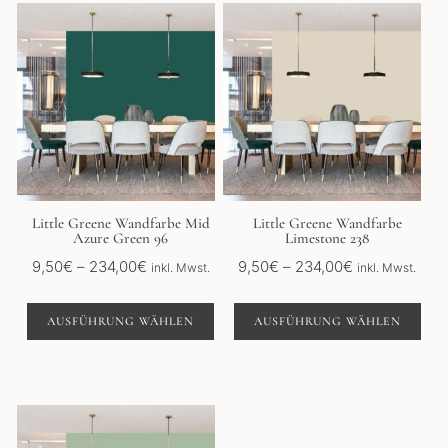
Dieses
Dieses
Produkt
Produkt
weist
weist
mehrere
mehrere
Varianten
Varianten
auf.
auf.
Die
Die
Optionen
Optionen
können
können
auf
auf
der
der
Little Greene Wandfarbe Mid
Little Greene Wandfarbe
Azure Green 96
Limestone 238
Produktseite
Produktseite
gewählt
gewählt
Preisspanne:
Preisspanne:
9,50
€
–
234,00
€
9,50
€
–
234,00
€
inkl. Mwst.
inkl. Mwst.
werden
werden
9,50€
9,50€
bis
bis
AUSFÜHRUNG WÄHLEN
AUSFÜHRUNG WÄHLEN
234,00€
234,00€
Dieses
Produkt