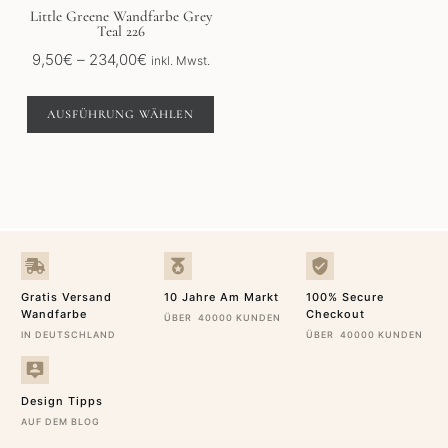
der
Little Greene Wandfarbe Grey
Teal 226
Produktseite
gewählt
Preisspanne:
9,50
€
–
234,00
€
inkl. Mwst.
werden
9,50€
bis
AUSFÜHRUNG WÄHLEN
234,00€
Gratis Versand
10 Jahre Am Markt
100% Secure
Wandfarbe
Checkout
ÜBER 40000 KUNDEN
IN DEUTSCHLAND
ÜBER 40000 KUNDEN
Design Tipps
AUF DEM BLOG