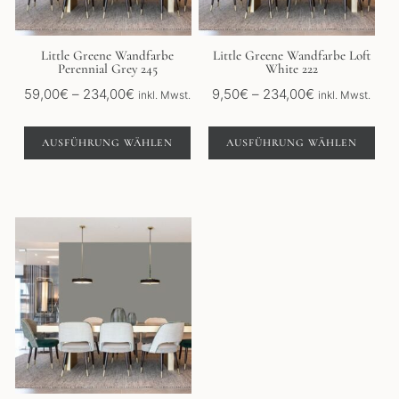
können
können
auf
auf
der
der
Little Greene Wandfarbe
Little Greene Wandfarbe Loft
Perennial Grey 245
White 222
Produktseite
Produktseite
gewählt
gewählt
Preisspanne:
Preisspanne:
59,00
€
–
234,00
€
9,50
€
–
234,00
€
inkl. Mwst.
inkl. Mwst.
werden
werden
59,00€
9,50€
bis
bis
AUSFÜHRUNG WÄHLEN
AUSFÜHRUNG WÄHLEN
234,00€
234,00€
Dieses
Produkt
weist
mehrere
Varianten
auf.
Die
Optionen
können
auf