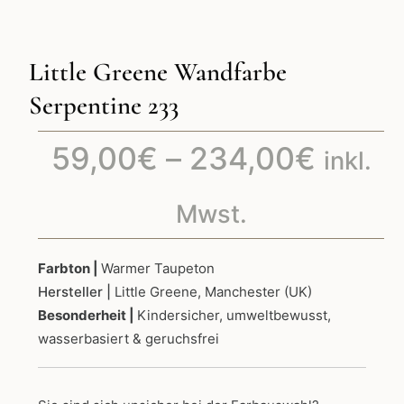
Little Greene Wandfarbe
Serpentine 233
Preis
59,00
€
–
234,00
€
inkl.
59,00
Mwst.
bis
Farbton |
Warmer Taupeton
Hersteller |
Little Greene, Manchester (UK)
234,
Besonderheit |
Kindersicher, umweltbewusst,
wasserbasiert & geruchsfrei