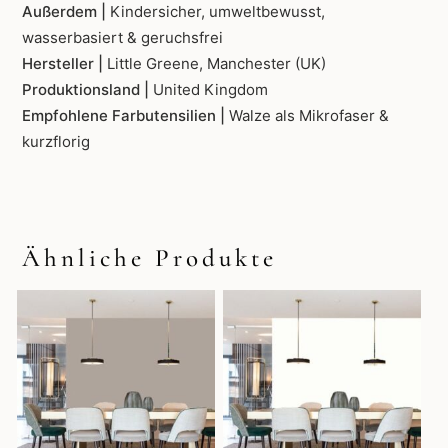
Außerdem |
Kindersicher, umweltbewusst,
wasserbasiert & geruchsfrei
Hersteller |
Little Greene, Manchester (UK)
Produktionsland |
United Kingdom
Empfohlene Farbutensilien |
Walze als Mikrofaser &
kurzflorig
Ähnliche Produkte
Dieses
Dieses
Produkt
Produkt
weist
weist
mehrere
mehrere
Varianten
Varianten
auf.
auf.
Die
Die
Optionen
Optionen