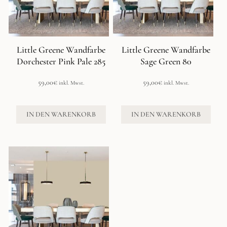
Little Greene Wandfarbe
Little Greene Wandfarbe
Dorchester Pink Pale 285
Sage Green 80
59,00
€
59,00
€
inkl. Mwst.
inkl. Mwst.
IN DEN WARENKORB
IN DEN WARENKORB
Dieses
Produkt
weist
mehrere
Varianten
auf.
Die
Optionen