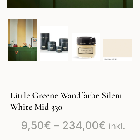
Little Greene Wandfarbe Silent
White Mid 330
Preiss
9,50
€
–
234,00
€
inkl.