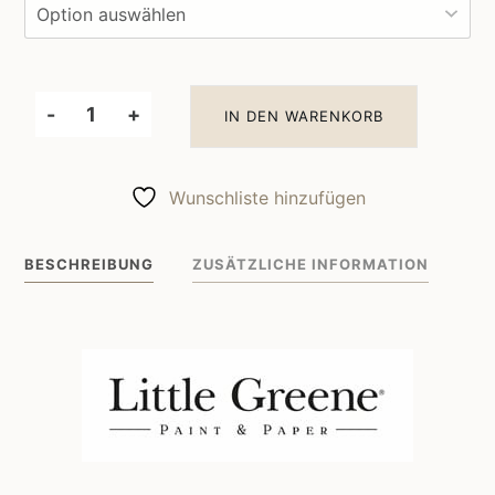
-
+
IN DEN WARENKORB
Little
Greene
Wandfarbe
Wunschliste hinzufügen
Silent
White
BESCHREIBUNG
ZUSÄTZLICHE INFORMATION
Mid
330
Menge