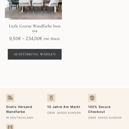
Die
Optionen
können
auf
der
Little Greene Wandfarbe Inox
224
Produktseite
gewählt
Preisspanne:
9,50
€
–
234,00
€
inkl. Mwst.
werden
9,50€
bis
AUSFÜHRUNG WÄHLEN
234,00€
Gratis Versand
10 Jahre Am Markt
100% Secure
Wandfarbe
Checkout
ÜBER 40000 KUNDEN
IN DEUTSCHLAND
ÜBER 40000 KUNDEN