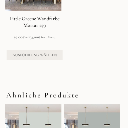
können
auf
der
Little Greene Wandfarbe
Produktseite
Mortar 239
gewählt
werden
Preisspanne:
59,00
€
–
234,00
€
inkl. Mwst.
59,00€
bis
234,00€
AUSFÜHRUNG WÄHLEN
Ähnliche Produkte
Dieses
Dieses
Produkt
Produkt
weist
weist
mehrere
mehrere