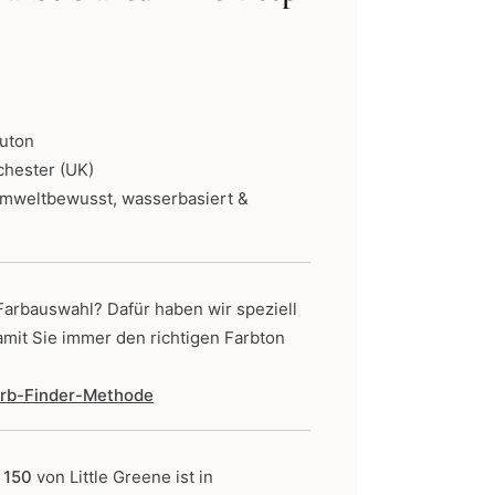
ne:
auton
chester (UK)
umweltbewusst, wasserbasiert &
 Farbauswahl? Dafür haben wir speziell
amit Sie immer den richtigen Farbton
Farb-Finder-Methode
p 150
von Little Greene
ist in