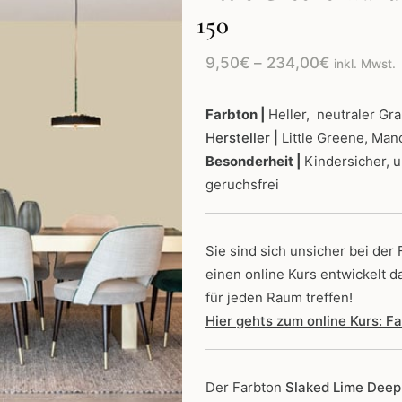
150
Preisspan
9,50
€
–
234,00
€
inkl. Mwst.
9,50€
bis
Farbton |
Heller, neutraler Gr
Hersteller |
Little Greene, Man
234,00€
Besonderheit |
Kindersicher, 
geruchsfrei
Sie sind sich unsicher bei der
einen online Kurs entwickelt d
für jeden Raum treffen!
Hier gehts zum online Kurs: 
Der Farbton
Slaked Lime Dee