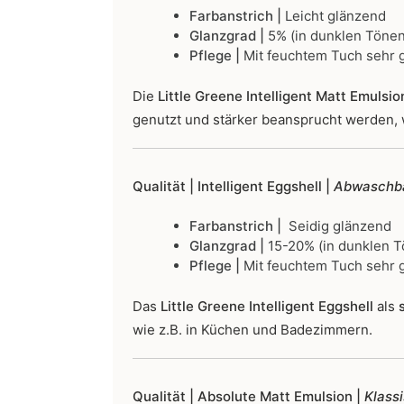
Farbanstrich |
Leicht glänzend
Glanzgrad |
5% (in dunklen Tönen
Pflege |
Mit feuchtem Tuch sehr g
Die
Little Greene Intelligent Matt Emulsio
genutzt und stärker beansprucht werden, 
Qualität | Intelligent Eggshell |
Abwaschba
Farbanstrich |
Seidig glänzend
Glanzgrad |
15-20% (in dunklen T
Pflege |
Mit feuchtem Tuch sehr g
Das
Little Greene Intelligent Eggshell
als
s
wie z.B. in Küchen und Badezimmern.
Qualität | Absolute Matt Emulsion |
Klass