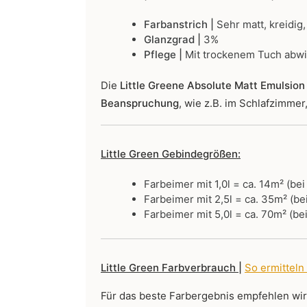
Farbanstrich |
Sehr matt, kreidig,
Glanzgrad |
3%
Pflege |
Mit trockenem Tuch abw
Die
Little Greene Absolute Matt Emulsion 
Beanspruchung
, wie z.B. im Schlafzimme
Little Green Gebindegrößen:
Farbeimer mit 1,0l = ca. 14m² (be
Farbeimer mit 2,5l = ca. 35m² (be
Farbeimer mit 5,0l = ca. 70m² (be
Little Green Farbverbrauch |
So ermitteln
Für das beste Farbergebnis empfehlen wi