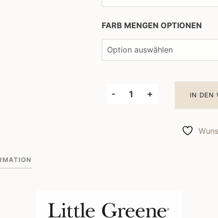
FARB MENGEN OPTIONEN
-
+
IN DEN
Little
Greene
Wandfarbe
Wunsc
Slaked
Lime
RMATION
Deep
150
Menge