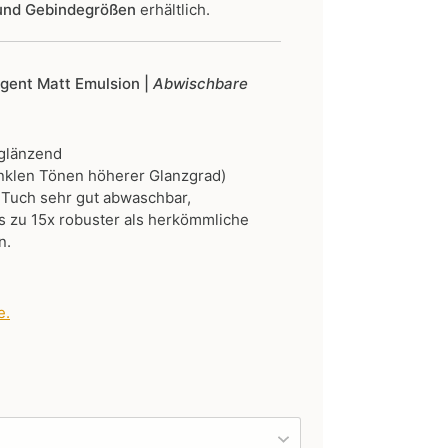
 und Gebindegrößen
erhältlich.
ligent Matt Emulsion |
Abwischbare
 glänzend
nklen Tönen höherer Glanzgrad)
 Tuch sehr gut abwaschbar,
 zu 15x robuster als herkömmliche
n.
e
.