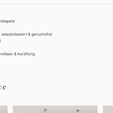
ndtapete
 wasserbasiert & geruchsfrei
)
rofaser & kurzflorig
te
Dieses
Produkt