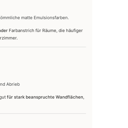
kömmliche matte Emulsionsfarben.
nder
Farbanstrich für Räume, die häufiger
erzimmer.
und Abrieb
 gut
für stark beanspruchte Wandflächen
,