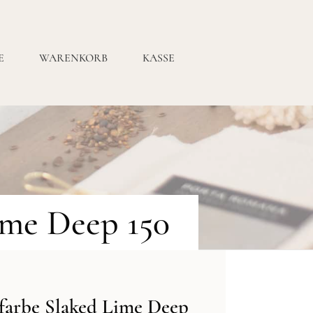
E
WARENKORB
KASSE
ime Deep 150
farbe Slaked Lime Deep