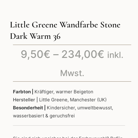
Little Greene Wandfarbe Stone
Dark Warm 36
Preiss
9,50
€
–
234,00
€
inkl.
9,50€
Mwst.
bis
Farbton |
Kräftiger, warmer Beigeton
Hersteller |
Little Greene, Manchester (UK)
234,0
Besonderheit |
Kindersicher, umweltbewusst,
wasserbasiert & geruchsfrei