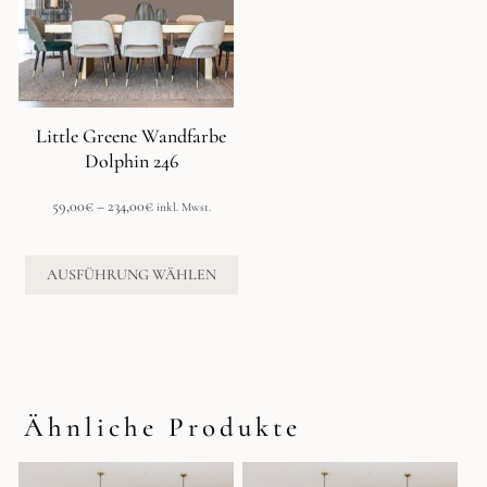
auf.
Die
Optionen
können
auf
der
Little Greene Wandfarbe
Produktseite
Dolphin 246
gewählt
werden
Preisspanne:
59,00
€
–
234,00
€
inkl. Mwst.
59,00€
bis
234,00€
AUSFÜHRUNG WÄHLEN
Ähnliche Produkte
Dieses
Dieses