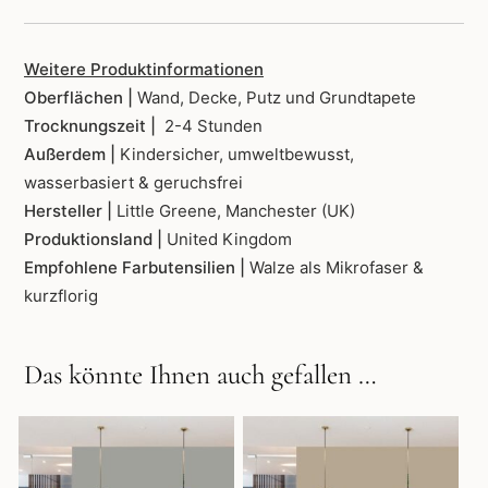
Weitere Produktinformationen
Oberflächen |
Wand, Decke, Putz und Grundtapete
Trocknungszeit |
2-4 Stunden
Außerdem |
Kindersicher, umweltbewusst,
wasserbasiert & geruchsfrei
Hersteller |
Little Greene, Manchester (UK)
Produktionsland |
United Kingdom
Empfohlene Farbutensilien |
Walze als Mikrofaser &
kurzflorig
Das könnte Ihnen auch gefallen …
Dieses
Dieses
Produkt
Produkt
weist
weist