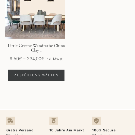
mehrere
Varianten
auf.
Die
Optionen
können
auf
der
Little Greene Wandfarbe China
Clay 1
Produktseite
gewählt
Preisspanne:
9,50
€
–
234,00
€
inkl. Mwst.
werden
9,50€
bis
AUSFÜHRUNG WÄHLEN
234,00€
Gratis Versand
10 Jahre Am Markt
100% Secure