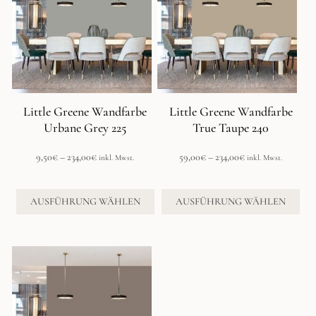
mehrere
mehrere
Varianten
Varianten
auf.
auf.
Die
Die
Optionen
Optionen
können
können
auf
auf
der
der
Little Greene Wandfarbe
Little Greene Wandfarbe
Produktseite
Produktseite
Urbane Grey 225
True Taupe 240
gewählt
gewählt
werden
werden
Preisspanne:
Preisspanne:
9,50
€
–
234,00
€
59,00
€
–
234,00
€
inkl. Mwst.
inkl. Mwst.
9,50€
59,00€
bis
bis
234,00€
234,00€
AUSFÜHRUNG WÄHLEN
AUSFÜHRUNG WÄHLEN
Dieses
Produkt
weist
mehrere
Varianten