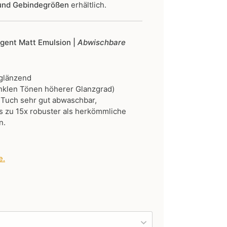
 und Gebindegrößen
erhältlich.
ligent Matt Emulsion |
Abwischbare
 glänzend
nklen Tönen höherer Glanzgrad)
 Tuch sehr gut abwaschbar,
 zu 15x robuster als herkömmliche
n.
e
.