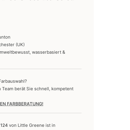
ne:
unton
chester (UK)
umweltbewusst, wasserbasiert &
 Farbauswahl?
n Team berät Sie schnell, kompetent
SEN FARBBERATUNG!
 124
von Little Greene
ist in