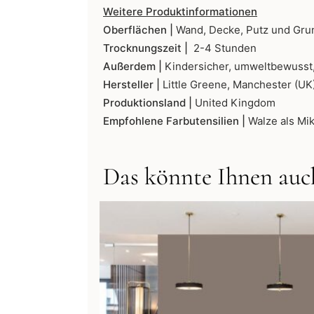
Weitere Produktinformationen
Oberflächen |
Wand, Decke, Putz und Gru
Trocknungszeit |
2-4 Stunden
Außerdem |
Kindersicher, umweltbewusst,
Hersteller |
Little Greene, Manchester (UK
Produktionsland |
United Kingdom
Empfohlene Farbutensilien |
Walze als Mik
Das könnte Ihnen auch
Dieses
Produkt
weist
mehrere
Varianten
auf.
Die
Optionen