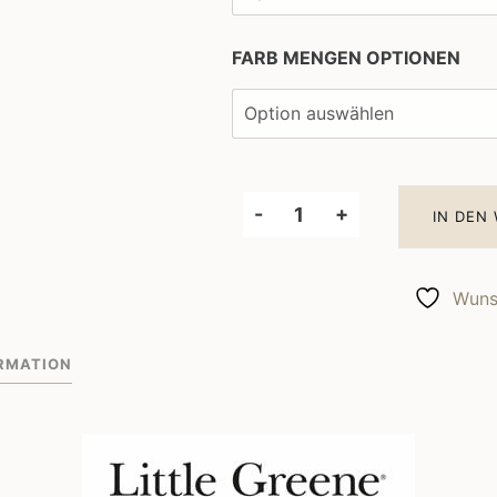
FARB MENGEN OPTIONEN
-
+
IN DEN
Little
Greene
Wandfarbe
Wunsc
Chocolate
Colour
RMATION
124
Menge