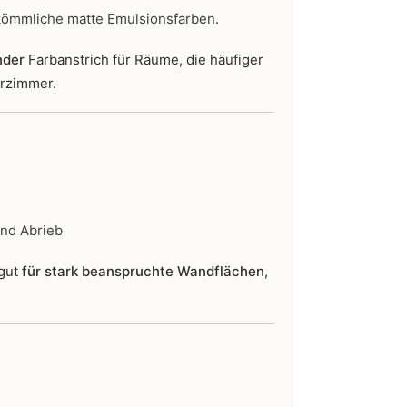
kömmliche matte Emulsionsfarben.
nder
Farbanstrich für Räume, die häufiger
erzimmer.
und Abrieb
 gut
für stark beanspruchte Wandflächen
,