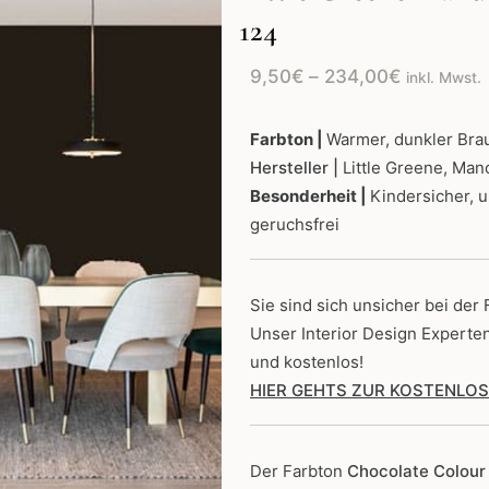
124
Preisspan
9,50
€
–
234,00
€
inkl. Mwst.
9,50€
bis
Farbton |
Warmer, dunkler Bra
Hersteller |
Little Greene, Man
234,00€
Besonderheit |
Kindersicher, 
geruchsfrei
Sie sind sich unsicher bei der
Unser Interior Design Experte
und kostenlos!
HIER GEHTS ZUR KOSTENLO
Der Farbton
Chocolate Colour