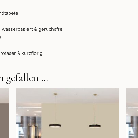
ndtapete
 wasserbasiert & geruchsfrei
)
rofaser & kurzflorig
 gefallen …
Dieses
Produkt
weist
mehrere
Varianten
auf.
Die
Optionen