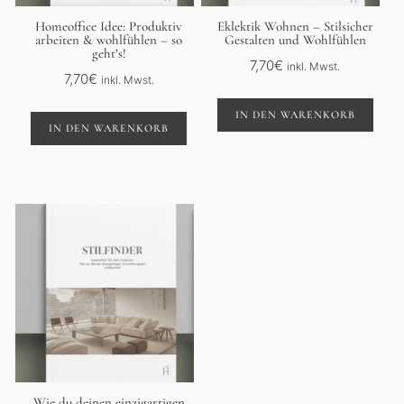
Homeoffice Idee: Produktiv
Eklektik Wohnen – Stilsicher
arbeiten & wohlfühlen – so
Gestalten und Wohlfühlen
geht’s!
7,70
€
inkl. Mwst.
7,70
€
inkl. Mwst.
IN DEN WARENKORB
IN DEN WARENKORB
Wie du deinen einzigartigen