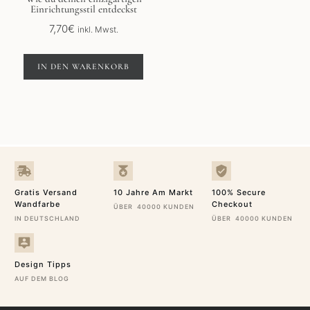
Einrichtungsstil entdeckst
7,70
€
inkl. Mwst.
IN DEN WARENKORB
Gratis Versand
10 Jahre Am Markt
100% Secure
Wandfarbe
Checkout
ÜBER 40000 KUNDEN
IN DEUTSCHLAND
ÜBER 40000 KUNDEN
Design Tipps
AUF DEM BLOG