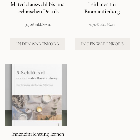
Materialauswahl bis und
Leitfaden für
technischen Details
Raumaufteilung
9,70
€
9,70
€
inkl. Mwst.
inkl. Mwst.
IN DEN WARENKORB
IN DEN WARENKORB
Inneneinrichtung lernen