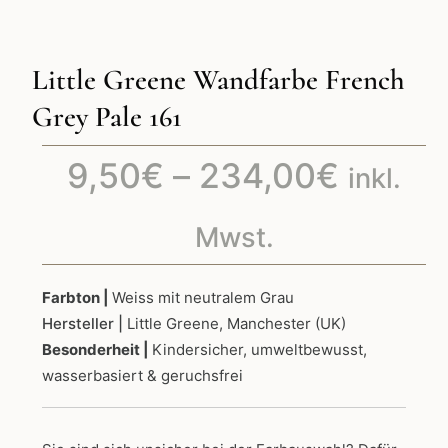
Little Greene Wandfarbe French
Grey Pale 161
Preiss
9,50
€
–
234,00
€
inkl.
9,50€
Mwst.
bis
Farbton |
Weiss mit neutralem Grau
Hersteller |
Little Greene, Manchester (UK)
234,0
Besonderheit |
Kindersicher, umweltbewusst,
wasserbasiert & geruchsfrei