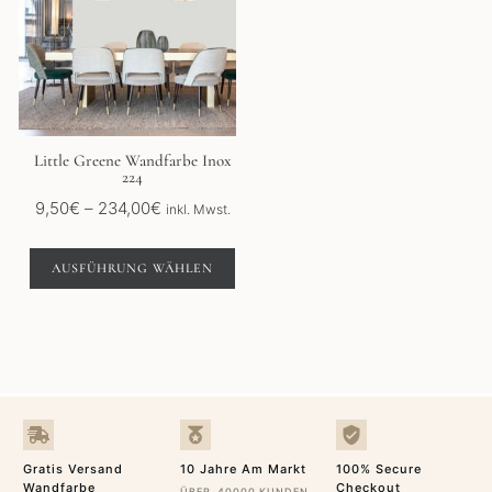
Varianten
auf.
Die
Optionen
können
auf
der
Little Greene Wandfarbe Inox
224
Produktseite
gewählt
Preisspanne:
9,50
€
–
234,00
€
inkl. Mwst.
werden
9,50€
bis
AUSFÜHRUNG WÄHLEN
234,00€
Gratis Versand
10 Jahre Am Markt
100% Secure
Wandfarbe
Checkout
ÜBER 40000 KUNDEN