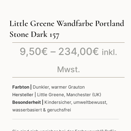
Little Greene Wandfarbe Portland
Stone Dark 157
Preiss
9,50
€
–
234,00
€
inkl.
9,50€
Mwst.
bis
Farbton |
Dunkler, warmer Grauton
Hersteller |
Little Greene, Manchester (UK)
234,0
Besonderheit |
Kindersicher, umweltbewusst,
wasserbasiert & geruchsfrei