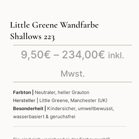
Little Greene Wandfarbe
Shallows 223
Preiss
9,50
€
–
234,00
€
inkl.
9,50€
Mwst.
bis
Farbton |
Neutraler, heller Grauton
Hersteller |
Little Greene, Manchester (UK)
234,0
Besonderheit |
Kindersicher, umweltbewusst,
wasserbasiert & geruchsfrei