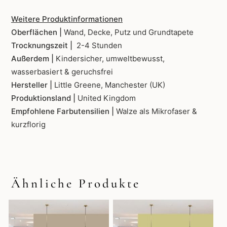
Weitere Produktinformationen
Oberflächen |
Wand, Decke, Putz und Grundtapete
Trocknungszeit |
2-4 Stunden
Außerdem |
Kindersicher, umweltbewusst,
wasserbasiert & geruchsfrei
Hersteller |
Little Greene, Manchester (UK)
Produktionsland |
United Kingdom
Empfohlene Farbutensilien |
Walze als Mikrofaser &
kurzflorig
Ähnliche Produkte
Dieses
Dieses
Produkt
Produkt
weist
weist