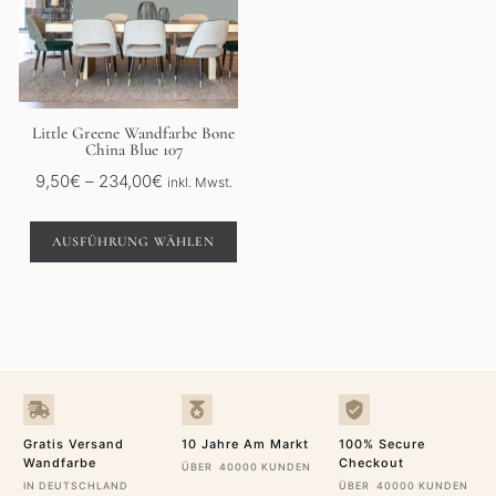
auf.
Die
Optionen
können
auf
der
Little Greene Wandfarbe Bone
China Blue 107
Produktseite
gewählt
Preisspanne:
9,50
€
–
234,00
€
inkl. Mwst.
werden
9,50€
bis
AUSFÜHRUNG WÄHLEN
234,00€
Gratis Versand
10 Jahre Am Markt
100% Secure
Wandfarbe
Checkout
ÜBER 40000 KUNDEN
IN DEUTSCHLAND
ÜBER 40000 KUNDEN