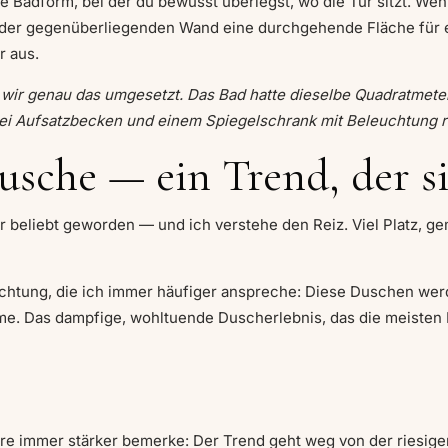
e Badform, bei der du bewusst überlegst, wo die Tür sitzt. Wen
f der gegenüberliegenden Wand eine durchgehende Fläche für ei
r aus.
n wir genau das umgesetzt. Das Bad hatte dieselbe Quadratmet
wei Aufsatzbecken und einem Spiegelschrank mit Beleuchtung r
Dusche — ein Trend, der s
r beliebt geworden — und ich verstehe den Reiz. Viel Platz, 
achtung, die ich immer häufiger anspreche: Diese Duschen wer
Wärme. Das dampfige, wohltuende Duscherlebnis, das die meist
re immer stärker bemerke: Der Trend geht weg von der riesig