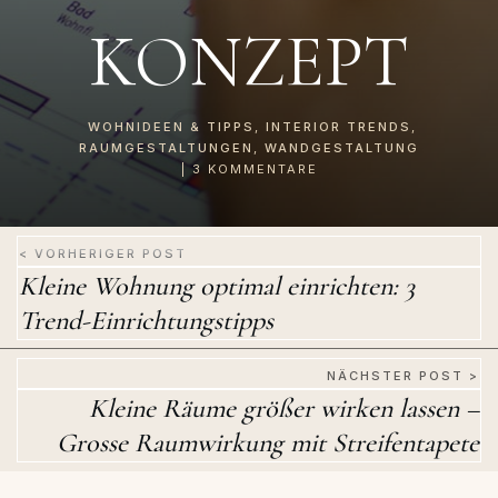
KONZEPT
WOHNIDEEN & TIPPS
,
INTERIOR TRENDS
,
RAUMGESTALTUNGEN
,
WANDGESTALTUNG
|
3
KOMMENTARE
< VORHERIGER POST
Kleine Wohnung optimal einrichten: 3
Trend-Einrichtungstipps
NÄCHSTER POST >
Kleine Räume größer wirken lassen –
Grosse Raumwirkung mit Streifentapete