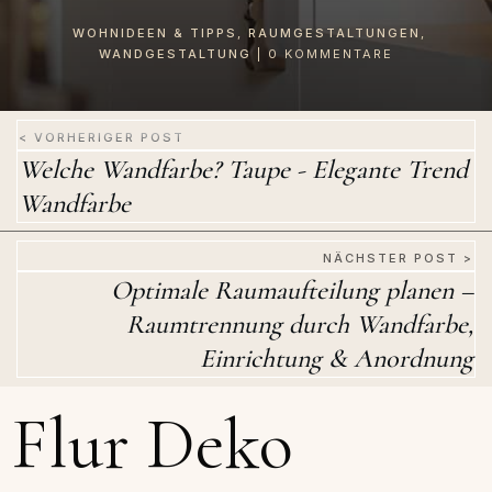
WOHNIDEEN & TIPPS
,
RAUMGESTALTUNGEN
,
WANDGESTALTUNG
|
0
KOMMENTARE
< VORHERIGER POST
Welche Wandfarbe? Taupe - Elegante Trend
Wandfarbe
NÄCHSTER POST >
Optimale Raumaufteilung planen –
Raumtrennung durch Wandfarbe,
Einrichtung & Anordnung
Flur Deko