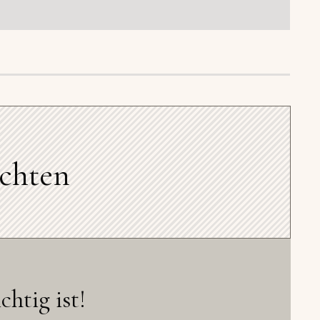
ichten
tig ist!