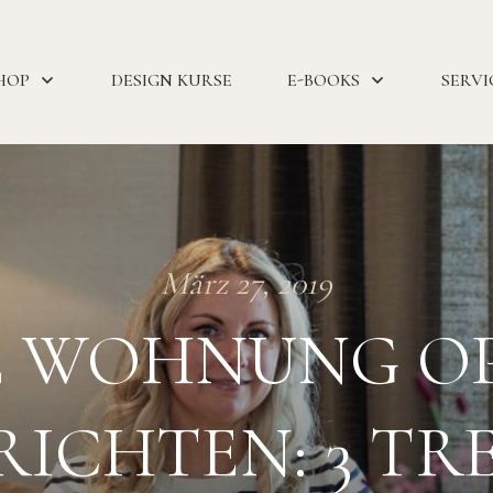
HOP
DESIGN KURSE
E-BOOKS
SERVI
März 27, 2019
E WOHNUNG O
RICHTEN: 3 TR